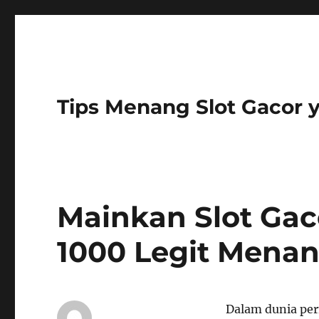
Tips Menang Slot Gacor 
Mainkan Slot Gaco
1000 Legit Menan
Dalam dunia pe