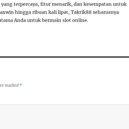
 yang terpercaya, fitur menarik, dan kesempatan untuk
win hingga ribuan kali lipat, Taktik88 seharusnya
utama Anda untuk bermain slot online.
 are marked
*