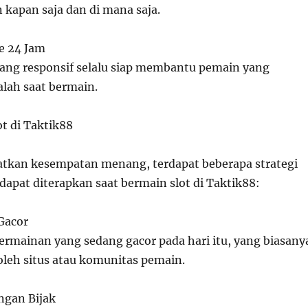
 kapan saja dan di mana saja.
e 24 Jam
ng responsif selalu siap membantu pemain yang
lah saat bermain.
t di Taktik88
tkan kesempatan menang, terdapat beberapa strategi
dapat diterapkan saat bermain slot di Taktik88:
Gacor
ermainan yang sedang gacor pada hari itu, yang biasany
oleh situs atau komunitas pemain.
ngan Bijak