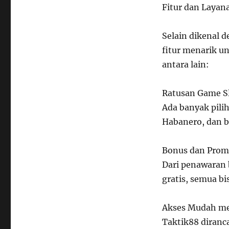
Fitur dan Layan
Selain dikenal 
fitur menarik 
antara lain:
Ratusan Game Sl
Ada banyak pilih
Habanero, dan b
Bonus dan Prom
Dari penawaran 
gratis, semua 
Akses Mudah me
Taktik88 diranc