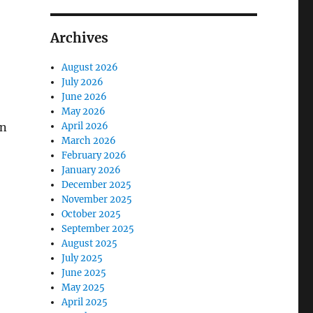
Archives
August 2026
July 2026
June 2026
May 2026
an
April 2026
March 2026
February 2026
January 2026
December 2025
November 2025
October 2025
September 2025
August 2025
July 2025
June 2025
May 2025
April 2025