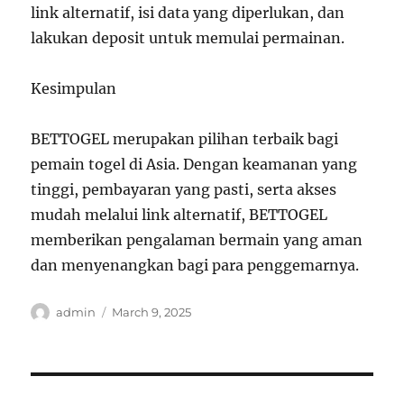
link alternatif, isi data yang diperlukan, dan
lakukan deposit untuk memulai permainan.
Kesimpulan
BETTOGEL merupakan pilihan terbaik bagi
pemain togel di Asia. Dengan keamanan yang
tinggi, pembayaran yang pasti, serta akses
mudah melalui link alternatif, BETTOGEL
memberikan pengalaman bermain yang aman
dan menyenangkan bagi para penggemarnya.
Author
Posted
admin
March 9, 2025
on