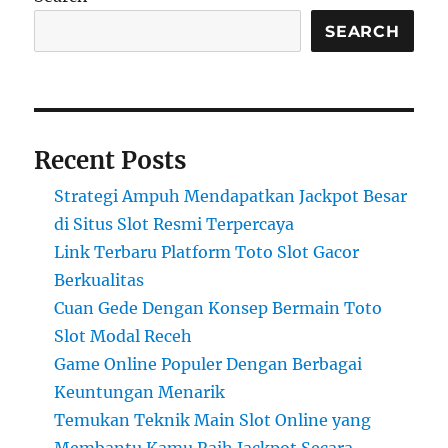
SEARCH
Recent Posts
Strategi Ampuh Mendapatkan Jackpot Besar
di Situs Slot Resmi Terpercaya
Link Terbaru Platform Toto Slot Gacor
Berkualitas
Cuan Gede Dengan Konsep Bermain Toto
Slot Modal Receh
Game Online Populer Dengan Berbagai
Keuntungan Menarik
Temukan Teknik Main Slot Online yang