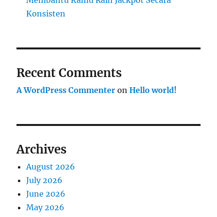
Membantu Kamu Raih Jackpot Secara
Konsisten
Recent Comments
A WordPress Commenter
on
Hello world!
Archives
August 2026
July 2026
June 2026
May 2026