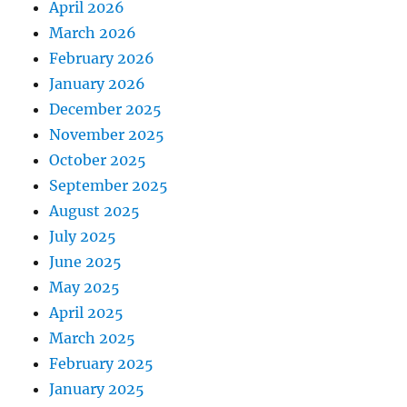
April 2026
March 2026
February 2026
January 2026
December 2025
November 2025
October 2025
September 2025
August 2025
July 2025
June 2025
May 2025
April 2025
March 2025
February 2025
January 2025