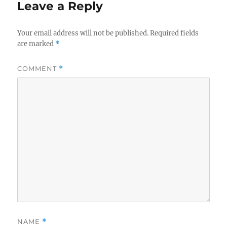
Leave a Reply
Your email address will not be published.
Required fields
are marked
*
COMMENT
*
NAME
*