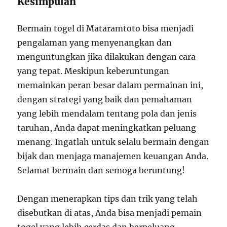
Kesimpulan
Bermain togel di Mataramtoto bisa menjadi
pengalaman yang menyenangkan dan
menguntungkan jika dilakukan dengan cara
yang tepat. Meskipun keberuntungan
memainkan peran besar dalam permainan ini,
dengan strategi yang baik dan pemahaman
yang lebih mendalam tentang pola dan jenis
taruhan, Anda dapat meningkatkan peluang
menang. Ingatlah untuk selalu bermain dengan
bijak dan menjaga manajemen keuangan Anda.
Selamat bermain dan semoga beruntung!
Dengan menerapkan tips dan trik yang telah
disebutkan di atas, Anda bisa menjadi pemain