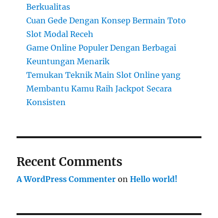
Berkualitas
Cuan Gede Dengan Konsep Bermain Toto
Slot Modal Receh
Game Online Populer Dengan Berbagai
Keuntungan Menarik
Temukan Teknik Main Slot Online yang
Membantu Kamu Raih Jackpot Secara
Konsisten
Recent Comments
A WordPress Commenter
on
Hello world!