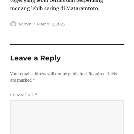
togel yang lebih cerdas dan berpeluang
menang lebih sering di Mataramtoto.
Author
Posted
admin
March 18, 2025
on
Leave a Reply
Your email address will not be published.
Required fields
are marked
*
COMMENT
*