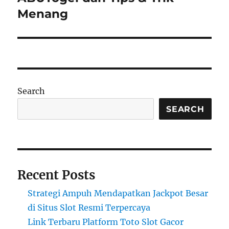
Menang
Search
SEARCH
Recent Posts
Strategi Ampuh Mendapatkan Jackpot Besar
di Situs Slot Resmi Terpercaya
Link Terbaru Platform Toto Slot Gacor