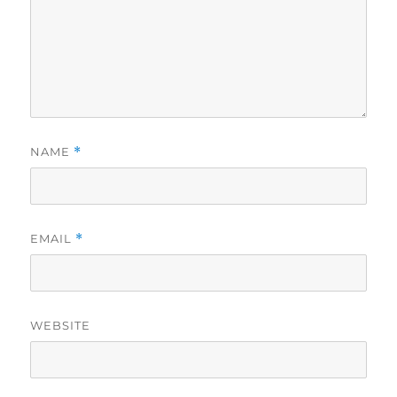
NAME
*
EMAIL
*
WEBSITE