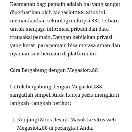
Keamanan bagi pemain adalah hal yang sangat
diperhatikan oleh Megaslot288. Situs ini
memanfaatkan teknologi enkripsi SSL terbaru
untuk menjaga informasi pribadi dan data
transaksi pemain. Dengan kebijakan privasi
yang ketat, para pemain bisa merasa aman dan
nyaman saat bermain di platform ini.
Cara Bergabung dengan Megaslot288
Untuk bergabung dengan Megaslot288
sangatlah simpel. Anda hanya perlu mengikuti
langkah-langkah berikut:
Kunjungi Situs Resmi: Masuk ke situs web
Megaslot288 di perangkat Anda.