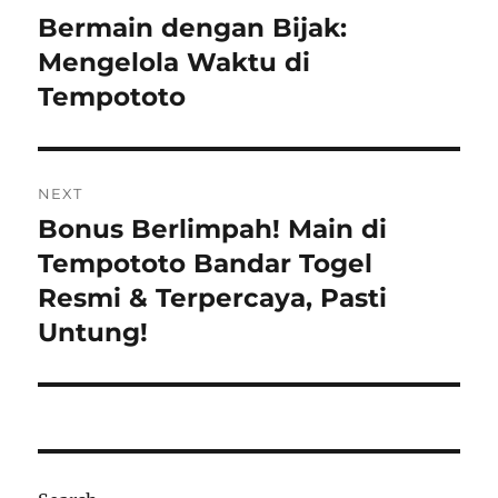
navigation
Bermain dengan Bijak:
Previous
post:
Mengelola Waktu di
Tempototo
NEXT
Bonus Berlimpah! Main di
Next
post:
Tempototo Bandar Togel
Resmi & Terpercaya, Pasti
Untung!