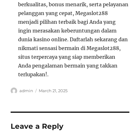
berkualitas, bonus menarik, serta pelayanan
pelanggan yang cepat, Megaslot288
menjadi pilihan terbaik bagi Anda yang
ingin merasakan keberuntungan dalam
dunia kasino online. Daftarlah sekarang dan
nikmati sensasi bermain di Megaslot288,
situs terpercaya yang siap memberikan
Anda pengalaman bermain yang takkan
terlupakan!.
Author
Posted
admin
March 21, 2025
on
Leave a Reply