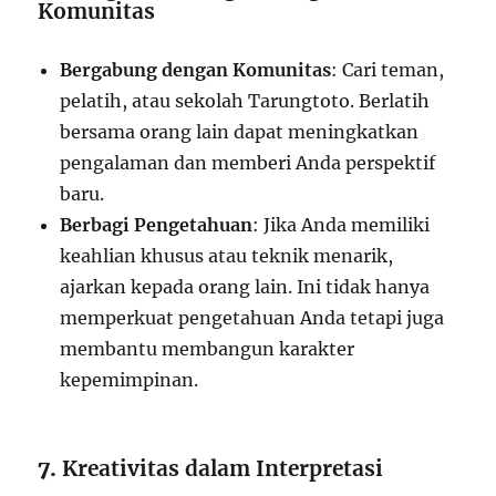
Komunitas
Bergabung dengan Komunitas
: Cari teman,
pelatih, atau sekolah Tarungtoto. Berlatih
bersama orang lain dapat meningkatkan
pengalaman dan memberi Anda perspektif
baru.
Berbagi Pengetahuan
: Jika Anda memiliki
keahlian khusus atau teknik menarik,
ajarkan kepada orang lain. Ini tidak hanya
memperkuat pengetahuan Anda tetapi juga
membantu membangun karakter
kepemimpinan.
7.
Kreativitas dalam Interpretasi