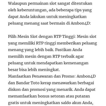
Walaupun permainan slot sangat ditentukan
oleh keberuntungan, ada beberapa tips yang
dapat Anda lakukan untuk meningkatkan
peluang menang saat bermain di Ambon4D:
Pilih Mesin Slot dengan RTP Tinggi: Mesin slot
yang memiliki RTP tinggi memberikan peluang
menang yang lebih baik. Pastikan Anda
memilih mesin dengan RTP terbaik agar
peluang untuk mendapatkan kemenangan
besar bisa lebih meningkat.
Manfaatkan Penawaran dan Promo: Ambon4D
dan Bandar Toto kerap menawarkan berbagai
diskon dan promosi yang menarik. Anda dapat
memanfaatkan bonus setoran atau putaran
gratis untuk meningkatkan saldo akun Anda,