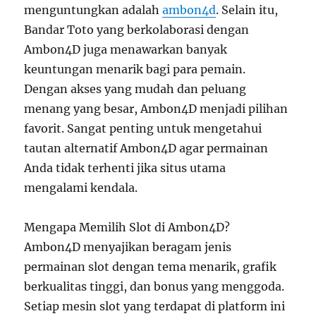
menguntungkan adalah
ambon4d
. Selain itu,
Bandar Toto yang berkolaborasi dengan
Ambon4D juga menawarkan banyak
keuntungan menarik bagi para pemain.
Dengan akses yang mudah dan peluang
menang yang besar, Ambon4D menjadi pilihan
favorit. Sangat penting untuk mengetahui
tautan alternatif Ambon4D agar permainan
Anda tidak terhenti jika situs utama
mengalami kendala.
Mengapa Memilih Slot di Ambon4D?
Ambon4D menyajikan beragam jenis
permainan slot dengan tema menarik, grafik
berkualitas tinggi, dan bonus yang menggoda.
Setiap mesin slot yang terdapat di platform ini