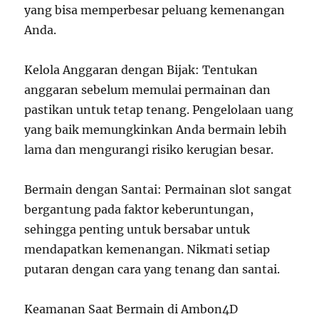
yang bisa memperbesar peluang kemenangan
Anda.
Kelola Anggaran dengan Bijak: Tentukan
anggaran sebelum memulai permainan dan
pastikan untuk tetap tenang. Pengelolaan uang
yang baik memungkinkan Anda bermain lebih
lama dan mengurangi risiko kerugian besar.
Bermain dengan Santai: Permainan slot sangat
bergantung pada faktor keberuntungan,
sehingga penting untuk bersabar untuk
mendapatkan kemenangan. Nikmati setiap
putaran dengan cara yang tenang dan santai.
Keamanan Saat Bermain di Ambon4D