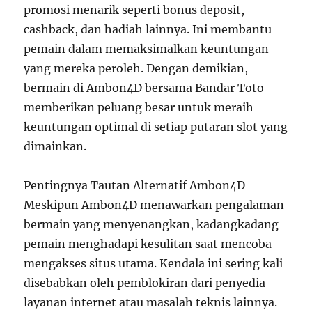
promosi menarik seperti bonus deposit,
cashback, dan hadiah lainnya. Ini membantu
pemain dalam memaksimalkan keuntungan
yang mereka peroleh. Dengan demikian,
bermain di Ambon4D bersama Bandar Toto
memberikan peluang besar untuk meraih
keuntungan optimal di setiap putaran slot yang
dimainkan.
Pentingnya Tautan Alternatif Ambon4D
Meskipun Ambon4D menawarkan pengalaman
bermain yang menyenangkan, kadangkadang
pemain menghadapi kesulitan saat mencoba
mengakses situs utama. Kendala ini sering kali
disebabkan oleh pemblokiran dari penyedia
layanan internet atau masalah teknis lainnya.