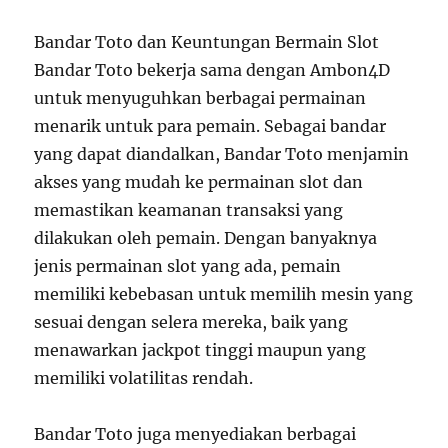
Bandar Toto dan Keuntungan Bermain Slot
Bandar Toto bekerja sama dengan Ambon4D
untuk menyuguhkan berbagai permainan
menarik untuk para pemain. Sebagai bandar
yang dapat diandalkan, Bandar Toto menjamin
akses yang mudah ke permainan slot dan
memastikan keamanan transaksi yang
dilakukan oleh pemain. Dengan banyaknya
jenis permainan slot yang ada, pemain
memiliki kebebasan untuk memilih mesin yang
sesuai dengan selera mereka, baik yang
menawarkan jackpot tinggi maupun yang
memiliki volatilitas rendah.
Bandar Toto juga menyediakan berbagai