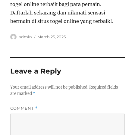
togel online terbaik bagi para pemain.
Daftarlah sekarang dan nikmati sensasi
bermain di situs togel online yang terbaik!.
Author
Posted
admin
March 25, 2025
on
Leave a Reply
Your email address will not be published.
Required fields
are marked
*
COMMENT
*