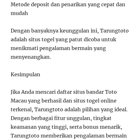
Metode deposit dan penarikan yang cepat dan
mudah
Dengan banyaknya keunggulan ini, Tarungtoto
adalah situs togel yang patut dicoba untuk
menikmati pengalaman bermain yang
menyenangkan.
Kesimpulan
Jika Anda mencari daftar situs bandar Toto
Macau yang berhasil dan situs togel online
terkenal, Tarungtoto adalah pilihan yang ideal.
Dengan berbagai fitur unggulan, tingkat
keamanan yang tinggi, serta bonus menarik,
Tarungtoto memberikan pengalaman bermain