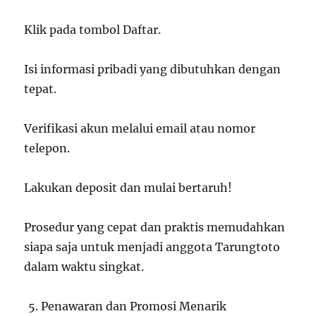
Klik pada tombol Daftar.
Isi informasi pribadi yang dibutuhkan dengan
tepat.
Verifikasi akun melalui email atau nomor
telepon.
Lakukan deposit dan mulai bertaruh!
Prosedur yang cepat dan praktis memudahkan
siapa saja untuk menjadi anggota Tarungtoto
dalam waktu singkat.
Penawaran dan Promosi Menarik