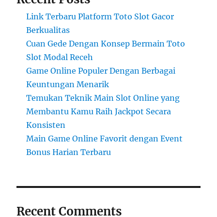
Link Terbaru Platform Toto Slot Gacor
Berkualitas
Cuan Gede Dengan Konsep Bermain Toto
Slot Modal Receh
Game Online Populer Dengan Berbagai
Keuntungan Menarik
Temukan Teknik Main Slot Online yang
Membantu Kamu Raih Jackpot Secara
Konsisten
Main Game Online Favorit dengan Event
Bonus Harian Terbaru
Recent Comments