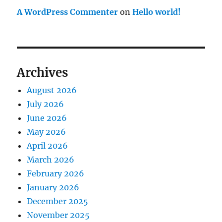
A WordPress Commenter
on
Hello world!
Archives
August 2026
July 2026
June 2026
May 2026
April 2026
March 2026
February 2026
January 2026
December 2025
November 2025