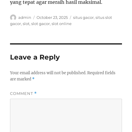
yang tepat agar meraih hasil maksimal.
Author
Posted
Tags
admin
October 23, 2025
situs gacor
,
situs slot
on
gacor
,
slot
,
slot gacor
,
slot online
Leave a Reply
Your email address will not be published.
Required fields
are marked
*
COMMENT
*