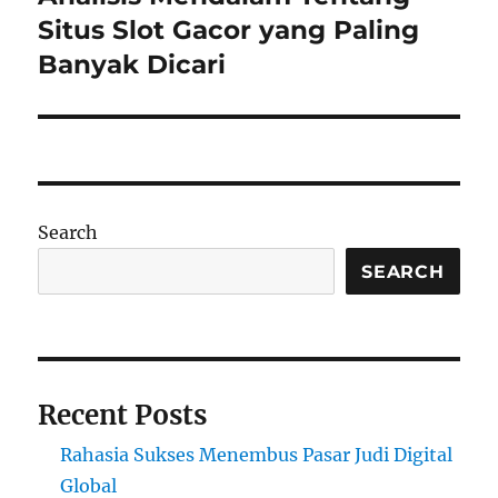
post:
Situs Slot Gacor yang Paling
Banyak Dicari
Search
SEARCH
Recent Posts
Rahasia Sukses Menembus Pasar Judi Digital
Global