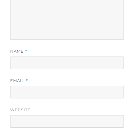
NAME
*
EMAIL
*
WEBSITE