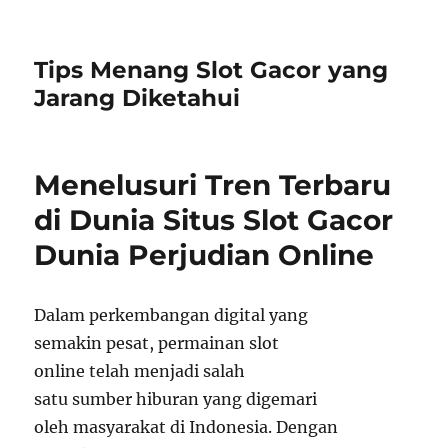
Tips Menang Slot Gacor yang
Jarang Diketahui
Menelusuri Tren Terbaru
di Dunia Situs Slot Gacor
Dunia Perjudian Online
Dalam perkembangan digital yang
semakin pesat, permainan slot
online telah menjadi salah
satu sumber hiburan yang digemari
oleh masyarakat di Indonesia. Dengan