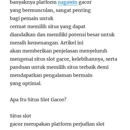
banyaknya platform
nagawin
gacor
yang bermunculan, sangat penting
bagi pemain untuk
cermat memilih situs yang dapat
diandalkan dan memiliki potensi besar untuk
meraih kemenangan. Artikel ini
akan memberikan penjelasan menyeluruh
mengenai situs slot gacor, kelebihannya, serta
panduan untuk memilih situs terbaik demi
mendapatkan pengalaman bermain
yang optimal.
Apa Itu Situs Slot Gacor?
Situs slot
gacor merupakan platform perjudian slot