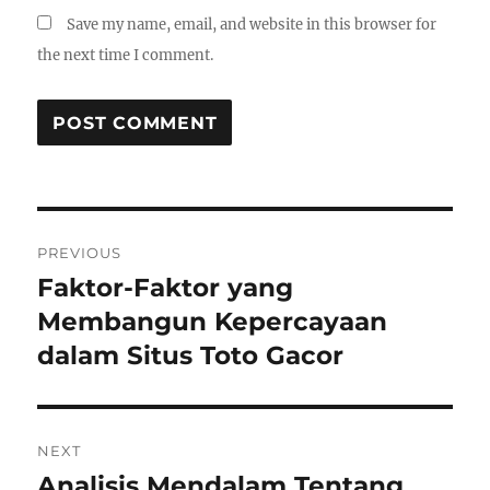
Save my name, email, and website in this browser for
the next time I comment.
Post
PREVIOUS
navigation
Faktor-Faktor yang
Previous
post:
Membangun Kepercayaan
dalam Situs Toto Gacor
NEXT
Analisis Mendalam Tentang
Next