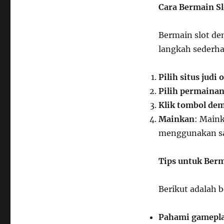
Cara Bermain S
Bermain slot de
langkah sederha
Pilih situs judi 
Pilih permaina
Klik tombol de
Mainkan
: Maink
menggunakan sal
Tips untuk Ber
Berikut adalah 
Pahami gamepl