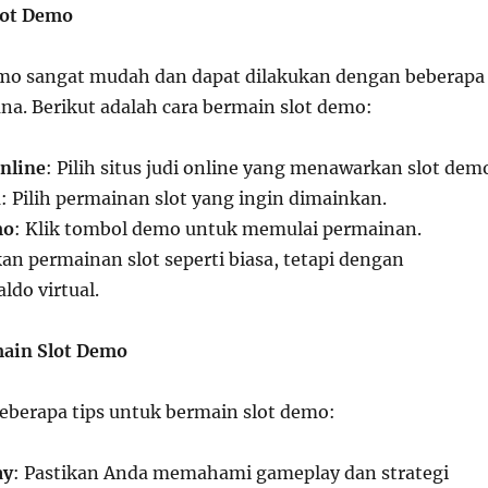
lot Demo
mo sangat mudah dan dapat dilakukan dengan beberapa
na. Berikut adalah cara bermain slot demo:
online
: Pilih situs judi online yang menawarkan slot dem
n
: Pilih permainan slot yang ingin dimainkan.
mo
: Klik tombol demo untuk memulai permainan.
an permainan slot seperti biasa, tetapi dengan
do virtual.
main Slot Demo
beberapa tips untuk bermain slot demo:
ay
: Pastikan Anda memahami gameplay dan strategi