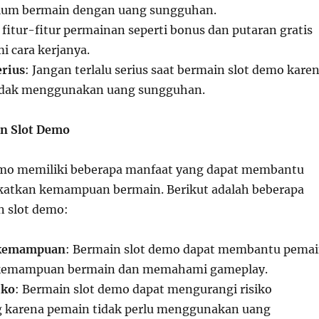
lum bermain dengan uang sungguhan.
 fitur-fitur permainan seperti bonus dan putaran gratis
 cara kerjanya.
erius
: Jangan terlalu serius saat bermain slot demo kare
tidak menggunakan uang sungguhan.
n Slot Demo
emo memiliki beberapa manfaat yang dapat membantu
atkan kemampuan bermain. Berikut adalah beberapa
 slot demo:
 kemampuan
: Bermain slot demo dapat membantu pema
kemampuan bermain dan memahami gameplay.
iko
: Bermain slot demo dapat mengurangi risiko
g karena pemain tidak perlu menggunakan uang