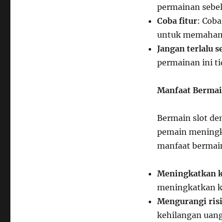
permainan sebe
Coba fitur
: Coba
untuk memahami
Jangan terlalu s
permainan ini 
Manfaat Bermai
Bermain slot d
pemain meningk
manfaat bermain
Meningkatkan
meningkatkan 
Mengurangi ris
kehilangan uan