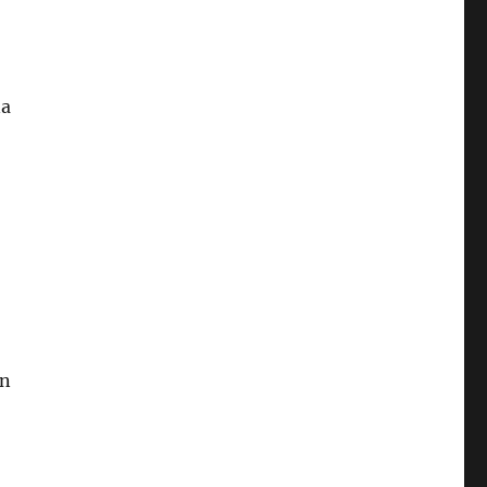
na
in