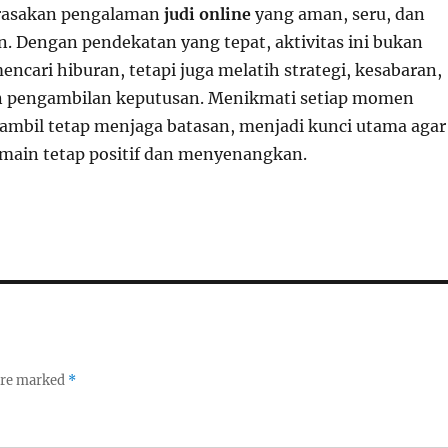
rasakan pengalaman
judi online
yang aman, seru, dan
. Dengan pendekatan yang tepat, aktivitas ini bukan
ncari hiburan, tetapi juga melatih strategi, kesabaran,
pengambilan keputusan. Menikmati setiap momen
sambil tetap menjaga batasan, menjadi kunci utama agar
main tetap positif dan menyenangkan.
 are marked
*