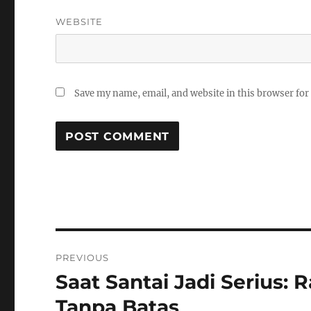
WEBSITE
Save my name, email, and website in this browser for
Post
PREVIOUS
navigation
Saat Santai Jadi Serius:
Previous
post:
Tanpa Batas