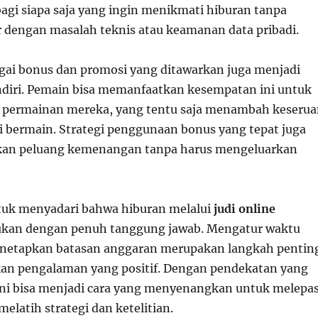
bagi siapa saja yang ingin menikmati hiburan tanpa
 dengan masalah teknis atau keamanan data pribadi.
bagai bonus dan promosi yang ditawarkan juga menjadi
endiri. Pemain bisa memanfaatkan kesempatan ini untuk
 permainan mereka, yang tentu saja menambah keserua
si bermain. Strategi penggunaan bonus yang tepat juga
kan peluang kemenangan tanpa harus mengeluarkan
tuk menyadari bahwa hiburan melalui
judi online
kukan dengan penuh tanggung jawab. Mengatur waktu
netapkan batasan anggaran merupakan langkah pentin
an pengalaman yang positif. Dengan pendekatan yang
s ini bisa menjadi cara yang menyenangkan untuk melepa
melatih strategi dan ketelitian.