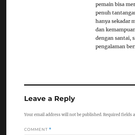
pemain bisa me
penuh tantangan
hanya sekadar me
dan kemampuan 
dengan santai, 
pengalaman ber
Leave a Reply
Your email address will not be published.
Required fields
COMMENT
*