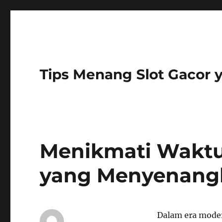
Tips Menang Slot Gacor 
Menikmati Waktu
yang Menyenang
Dalam era moder