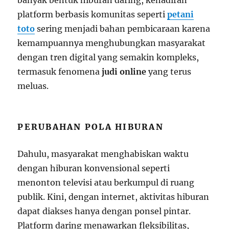
banyak bentuk hiburan daring, kehadiran
platform berbasis komunitas seperti
petani
toto
sering menjadi bahan pembicaraan karena
kemampuannya menghubungkan masyarakat
dengan tren digital yang semakin kompleks,
termasuk fenomena
judi online
yang terus
meluas.
PERUBAHAN POLA HIBURAN
Dahulu, masyarakat menghabiskan waktu
dengan hiburan konvensional seperti
menonton televisi atau berkumpul di ruang
publik. Kini, dengan internet, aktivitas hiburan
dapat diakses hanya dengan ponsel pintar.
Platform daring menawarkan fleksibilitas,