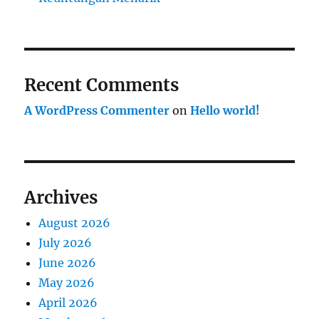
Recent Comments
A WordPress Commenter
on
Hello world!
Archives
August 2026
July 2026
June 2026
May 2026
April 2026