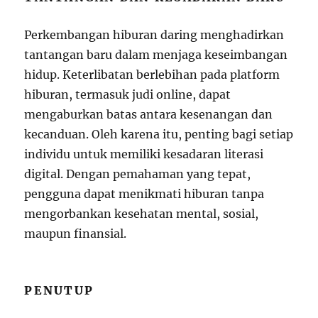
Perkembangan hiburan daring menghadirkan
tantangan baru dalam menjaga keseimbangan
hidup. Keterlibatan berlebihan pada platform
hiburan, termasuk judi online, dapat
mengaburkan batas antara kesenangan dan
kecanduan. Oleh karena itu, penting bagi setiap
individu untuk memiliki kesadaran literasi
digital. Dengan pemahaman yang tepat,
pengguna dapat menikmati hiburan tanpa
mengorbankan kesehatan mental, sosial,
maupun finansial.
PENUTUP