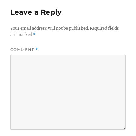
Leave a Reply
Your email address will not be published.
Required fields
are marked
*
COMMENT
*