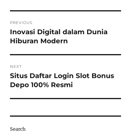
Post
PREVIOUS
navigation
Inovasi Digital dalam Dunia
Previous
post:
Hiburan Modern
NEXT
Situs Daftar Login Slot Bonus
Next
post:
Depo 100% Resmi
Search