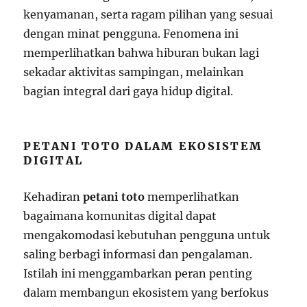
kenyamanan, serta ragam pilihan yang sesuai
dengan minat pengguna. Fenomena ini
memperlihatkan bahwa hiburan bukan lagi
sekadar aktivitas sampingan, melainkan
bagian integral dari gaya hidup digital.
PETANI TOTO DALAM EKOSISTEM
DIGITAL
Kehadiran
petani toto
memperlihatkan
bagaimana komunitas digital dapat
mengakomodasi kebutuhan pengguna untuk
saling berbagi informasi dan pengalaman.
Istilah ini menggambarkan peran penting
dalam membangun ekosistem yang berfokus