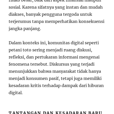
risiko besar, baik dari aspek finansial maupun
sosial. Karena sifatnya yang instan dan mudah
diakses, banyak pengguna tergoda untuk
terjerumus tanpa memperhatikan konsekuensi
jangka panjang.
Dalam konteks ini, komunitas digital seperti
petani toto sering menjadi ruang diskusi,
refleksi, dan pertukaran informasi mengenai
fenomena tersebut. Diskursus yang terjadi
menunjukkan bahwa masyarakat tidak hanya
menjadi konsumen pasif, tetapi juga memiliki
kesadaran kritis terhadap dampak dari hiburan
digital.
TANTANGAN DAN KESADARAN BARU