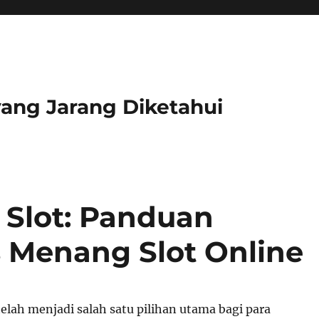
yang Jarang Diketahui
 Slot: Panduan
 Menang Slot Online
elah menjadi salah satu pilihan utama bagi para