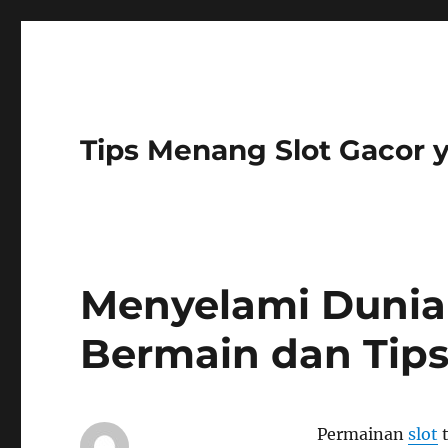
Tips Menang Slot Gacor 
Menyelami Dunia
Bermain dan Tips
Permainan
slot
t