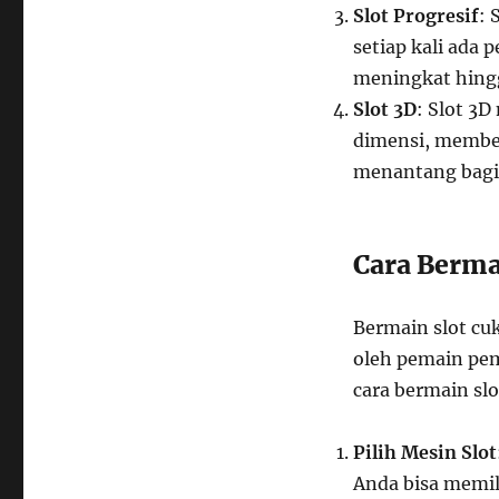
Slot Progresif
: 
setiap kali ada
meningkat hing
Slot 3D
: Slot 3D
dimensi, membe
menantang bagi
Cara Berma
Bermain slot cu
oleh pemain pem
cara bermain slo
Pilih Mesin Slot
Anda bisa memili