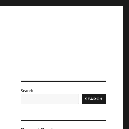
Search
SEARCH