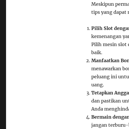
Meskipun perma
tips yang dapa
Pilih Slot deng
kemenangan yan
Pilih mesin slo
baik.
Manfaatkan Bon
menawarkan bonu
peluang ini unt
uang.
Tetapkan Angga
dan pastikan un
Anda menghindar
Bermain dengan
jangan terburu-