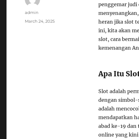
penggemar judi 
Author
admin
menyenangkan, 
Posted
March 24, 2025
heran jika slot 
on
ini, kita akan 
slot, cara berm
kemenangan An
Apa Itu Slo
Slot adalah per
dengan simbol-s
adalah mencocok
mendapatkan had
abad ke-19 dan 
online yang kin