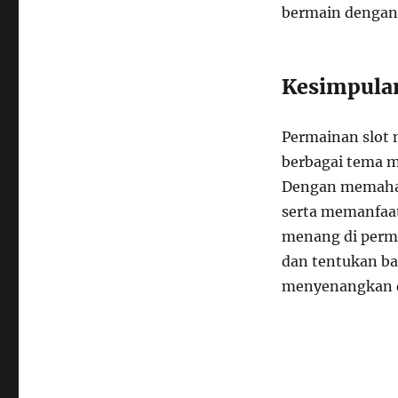
bermain dengan 
Kesimpula
Permainan slot
berbagai tema 
Dengan memaham
serta memanfaa
menang di perma
dan tentukan ba
menyenangkan 