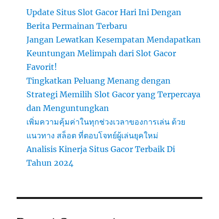
Update Situs Slot Gacor Hari Ini Dengan
Berita Permainan Terbaru
Jangan Lewatkan Kesempatan Mendapatkan
Keuntungan Melimpah dari Slot Gacor
Favorit!
Tingkatkan Peluang Menang dengan
Strategi Memilih Slot Gacor yang Terpercaya
dan Menguntungkan
เพิ่มความคุ้มค่าในทุกช่วงเวลาของการเล่น ด้วย
แนวทาง สล็อต ที่ตอบโจทย์ผู้เล่นยุคใหม่
Analisis Kinerja Situs Gacor Terbaik Di
Tahun 2024