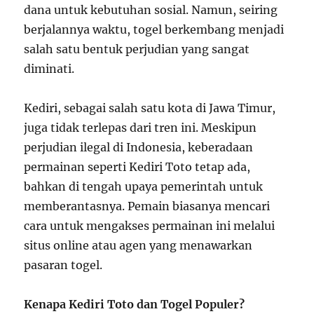
dana untuk kebutuhan sosial. Namun, seiring
berjalannya waktu, togel berkembang menjadi
salah satu bentuk perjudian yang sangat
diminati.
Kediri, sebagai salah satu kota di Jawa Timur,
juga tidak terlepas dari tren ini. Meskipun
perjudian ilegal di Indonesia, keberadaan
permainan seperti Kediri Toto tetap ada,
bahkan di tengah upaya pemerintah untuk
memberantasnya. Pemain biasanya mencari
cara untuk mengakses permainan ini melalui
situs online atau agen yang menawarkan
pasaran togel.
Kenapa Kediri Toto dan Togel Populer?