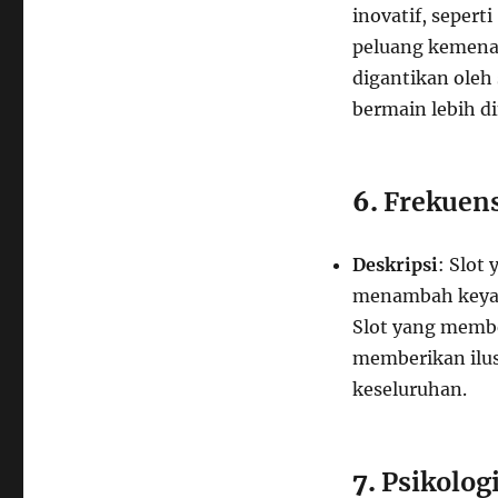
inovatif, seper
peluang kemena
digantikan oleh
bermain lebih 
6.
Frekuen
Deskripsi
: Slot
menambah keyak
Slot yang membe
memberikan ilu
keseluruhan.
7.
Psikolog