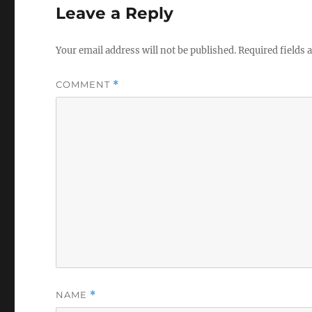
Leave a Reply
Your email address will not be published.
Required fields
COMMENT
*
NAME
*