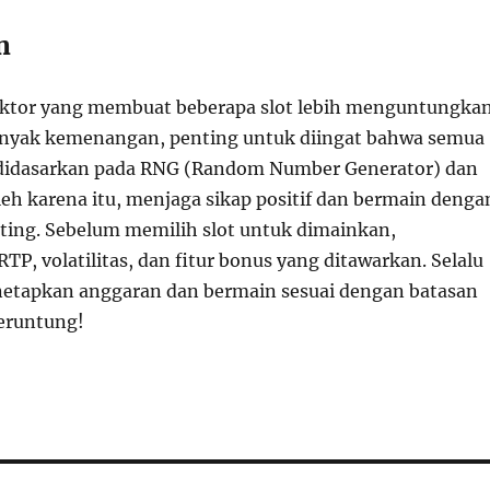
n
aktor yang membuat beberapa slot lebih menguntungka
nyak kemenangan, penting untuk diingat bahwa semua
 didasarkan pada RNG (Random Number Generator) dan
leh karena itu, menjaga sikap positif dan bermain denga
nting. Sebelum memilih slot untuk dimainkan,
P, volatilitas, dan fitur bonus yang ditawarkan. Selalu
etapkan anggaran dan bermain sesuai dengan batasan
eruntung!