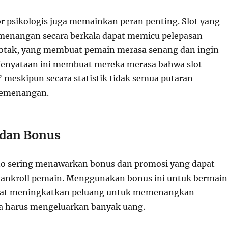
or psikologis juga memainkan peran penting. Slot yang
enangan secara berkala dapat memicu pelepasan
otak, yang membuat pemain merasa senang dan ingin
Kenyataan ini membuat mereka merasa bahwa slot
” meskipun secara statistik tidak semua putaran
kemenangan.
 dan Bonus
no sering menawarkan bonus dan promosi yang dapat
ankroll pemain. Menggunakan bonus ini untuk bermain
dapat meningkatkan peluang untuk memenangkan
a harus mengeluarkan banyak uang.