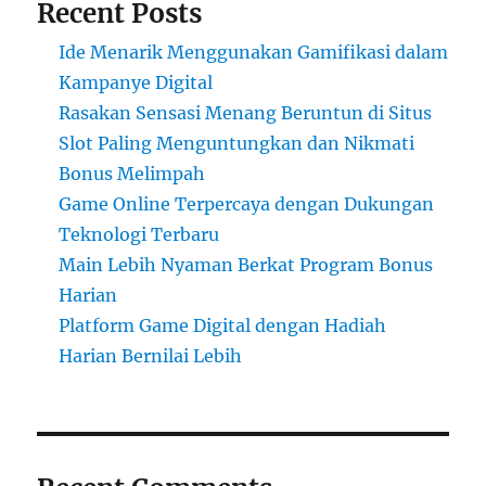
Recent Posts
Ide Menarik Menggunakan Gamifikasi dalam
Kampanye Digital
Rasakan Sensasi Menang Beruntun di Situs
Slot Paling Menguntungkan dan Nikmati
Bonus Melimpah
Game Online Terpercaya dengan Dukungan
Teknologi Terbaru
Main Lebih Nyaman Berkat Program Bonus
Harian
Platform Game Digital dengan Hadiah
Harian Bernilai Lebih