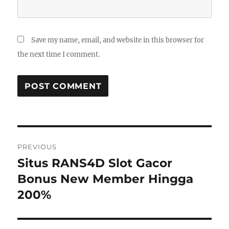
Save my name, email, and website in this browser for
the next time I comment.
Post
PREVIOUS
navigation
Situs RANS4D Slot Gacor
Previous
post:
Bonus New Member Hingga
200%