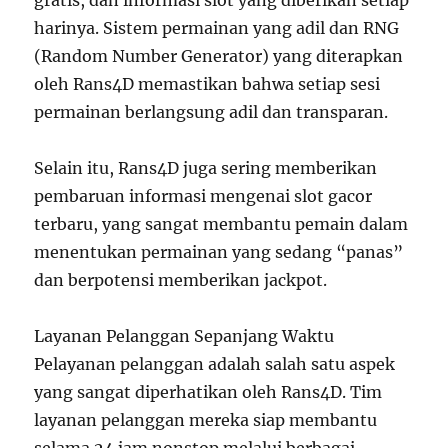
gratis, dan informasi slot yang diberikan setiap
harinya. Sistem permainan yang adil dan RNG
(Random Number Generator) yang diterapkan
oleh Rans4D memastikan bahwa setiap sesi
permainan berlangsung adil dan transparan.
Selain itu, Rans4D juga sering memberikan
pembaruan informasi mengenai slot gacor
terbaru, yang sangat membantu pemain dalam
menentukan permainan yang sedang “panas”
dan berpotensi memberikan jackpot.
Layanan Pelanggan Sepanjang Waktu
Pelayanan pelanggan adalah salah satu aspek
yang sangat diperhatikan oleh Rans4D. Tim
layanan pelanggan mereka siap membantu