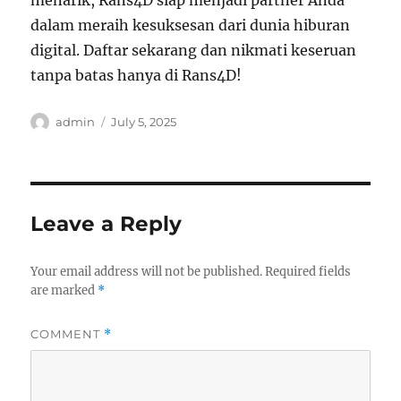
menarik, Rans4D siap menjadi partner Anda
dalam meraih kesuksesan dari dunia hiburan
digital. Daftar sekarang dan nikmati keseruan
tanpa batas hanya di Rans4D!
Author
Posted
admin
July 5, 2025
on
Leave a Reply
Your email address will not be published.
Required fields
are marked
*
COMMENT
*