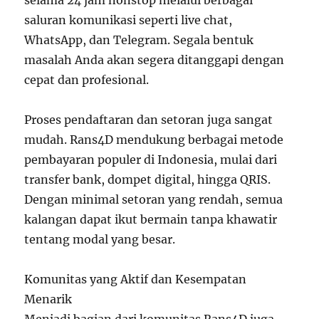
selama 24 jam nonstop melalui berbagai
saluran komunikasi seperti live chat,
WhatsApp, dan Telegram. Segala bentuk
masalah Anda akan segera ditanggapi dengan
cepat dan profesional.
Proses pendaftaran dan setoran juga sangat
mudah. Rans4D mendukung berbagai metode
pembayaran populer di Indonesia, mulai dari
transfer bank, dompet digital, hingga QRIS.
Dengan minimal setoran yang rendah, semua
kalangan dapat ikut bermain tanpa khawatir
tentang modal yang besar.
Komunitas yang Aktif dan Kesempatan
Menarik