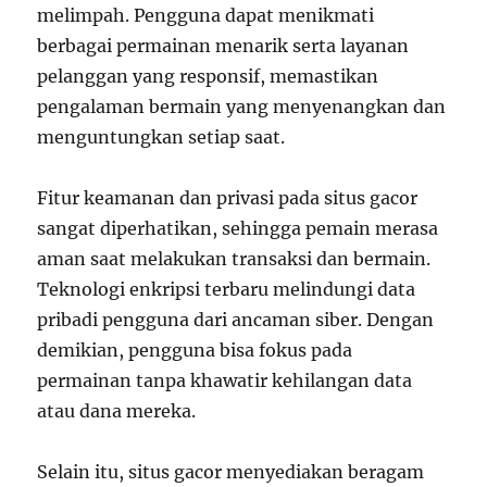
melimpah. Pengguna dapat menikmati
berbagai permainan menarik serta layanan
pelanggan yang responsif, memastikan
pengalaman bermain yang menyenangkan dan
menguntungkan setiap saat.
Fitur keamanan dan privasi pada situs gacor
sangat diperhatikan, sehingga pemain merasa
aman saat melakukan transaksi dan bermain.
Teknologi enkripsi terbaru melindungi data
pribadi pengguna dari ancaman siber. Dengan
demikian, pengguna bisa fokus pada
permainan tanpa khawatir kehilangan data
atau dana mereka.
Selain itu, situs gacor menyediakan beragam