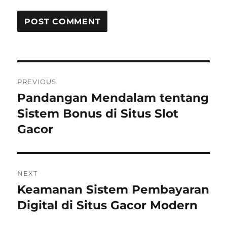
Post
PREVIOUS
navigation
Pandangan Mendalam tentang
Previous
post:
Sistem Bonus di Situs Slot
Gacor
NEXT
Keamanan Sistem Pembayaran
Next
post:
Digital di Situs Gacor Modern