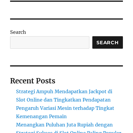
Search
SEARCH
Recent Posts
Strategi Ampuh Mendapatkan Jackpot di
Slot Online dan Tingkatkan Pendapatan
Pengaruh Variasi Mesin terhadap Tingkat
Kemenangan Pemain
Menangkan Puluhan Juta Rupiah dengan