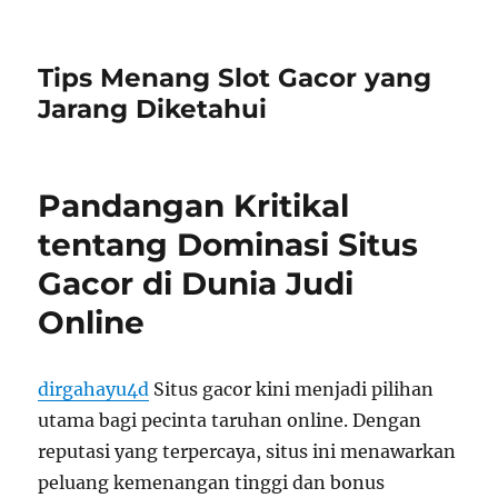
Tips Menang Slot Gacor yang
Jarang Diketahui
Pandangan Kritikal
tentang Dominasi Situs
Gacor di Dunia Judi
Online
dirgahayu4d
Situs gacor kini menjadi pilihan
utama bagi pecinta taruhan online. Dengan
reputasi yang terpercaya, situs ini menawarkan
peluang kemenangan tinggi dan bonus