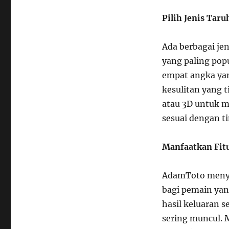
Pilih Jenis Tar
Ada berbagai jen
yang paling pop
empat angka yan
kesulitan yang 
atau 3D untuk m
sesuai dengan t
Manfaatkan Fitu
AdamToto menyed
bagi pemain ya
hasil keluaran 
sering muncul. 