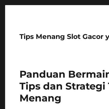
Tips Menang Slot Gacor 
Panduan Bermain
Tips dan Strategi
Menang