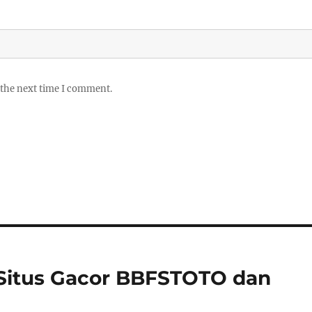
 the next time I comment.
 Situs Gacor BBFSTOTO dan