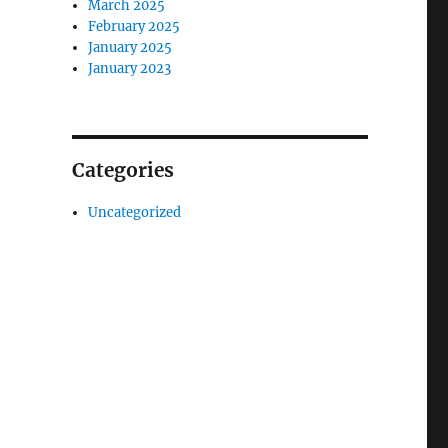
March 2025
February 2025
January 2025
January 2023
Categories
Uncategorized