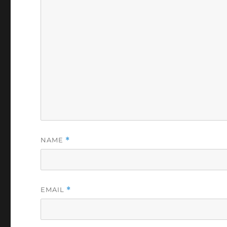
NAME
*
EMAIL
*