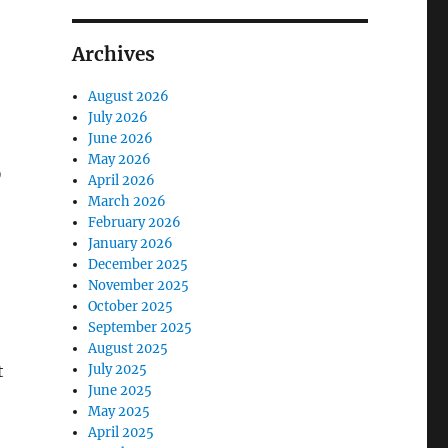
Archives
August 2026
July 2026
June 2026
May 2026
D
April 2026
March 2026
February 2026
January 2026
December 2025
November 2025
October 2025
September 2025
August 2025
t
July 2025
June 2025
May 2025
April 2025