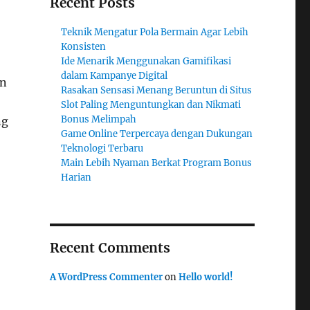
Recent Posts
Teknik Mengatur Pola Bermain Agar Lebih
Konsisten
Ide Menarik Menggunakan Gamifikasi
dalam Kampanye Digital
in
Rasakan Sensasi Menang Beruntun di Situs
Slot Paling Menguntungkan dan Nikmati
Bonus Melimpah
ng
Game Online Terpercaya dengan Dukungan
Teknologi Terbaru
Main Lebih Nyaman Berkat Program Bonus
Harian
Recent Comments
A WordPress Commenter
on
Hello world!