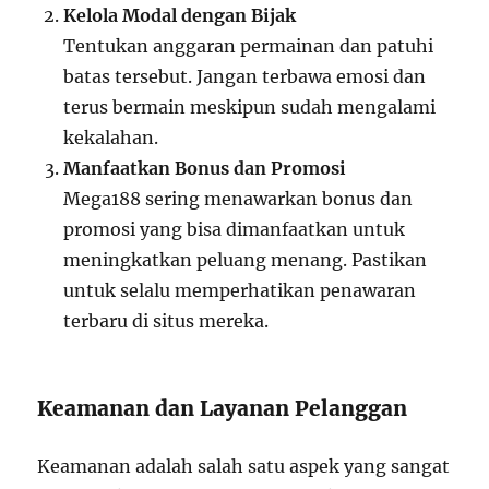
Kelola Modal dengan Bijak
Tentukan anggaran permainan dan patuhi
batas tersebut. Jangan terbawa emosi dan
terus bermain meskipun sudah mengalami
kekalahan.
Manfaatkan Bonus dan Promosi
Mega188 sering menawarkan bonus dan
promosi yang bisa dimanfaatkan untuk
meningkatkan peluang menang. Pastikan
untuk selalu memperhatikan penawaran
terbaru di situs mereka.
Keamanan dan Layanan Pelanggan
Keamanan adalah salah satu aspek yang sangat