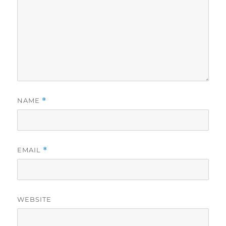
NAME
*
EMAIL
*
WEBSITE