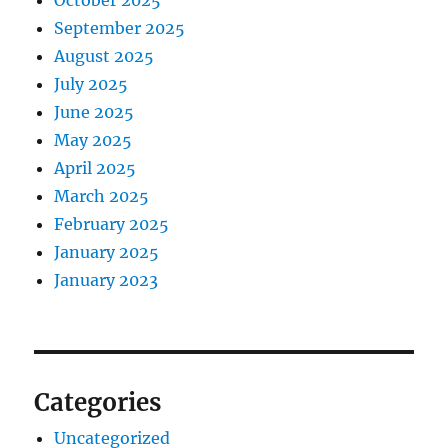
October 2025
September 2025
August 2025
July 2025
June 2025
May 2025
April 2025
March 2025
February 2025
January 2025
January 2023
Categories
Uncategorized