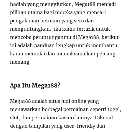
hadiah yang menggiurkan, Mega188 menjadi
pilihan utama bagi mereka yang mencari
pengalaman bermain yang seru dan
menguntungkan. Jika kamu tertarik untuk
mencoba peruntunganmu di Mega188, berikut
ini adalah panduan lengkap untuk membantu
kamu memulai dan memaksimalkan peluang
menang.
Apa Itu Mega188?
Mega188 adalah situs judi online yang
menawarkan berbagai permainan seperti togel,
slot, dan permainan kasino lainnya. Dikenal
dengan tampilan yang user-friendly dan