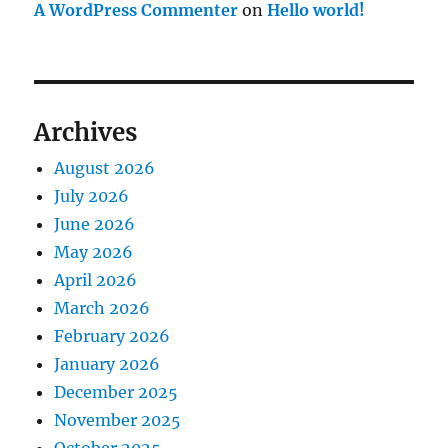
A WordPress Commenter
on
Hello world!
Archives
August 2026
July 2026
June 2026
May 2026
April 2026
March 2026
February 2026
January 2026
December 2025
November 2025