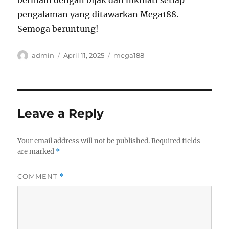
bermain dengan bijak dan nikmati setiap
pengalaman yang ditawarkan Mega188.
Semoga beruntung!
Author
Posted
Tags
admin
April 11, 2025
mega188
on
Leave a Reply
Your email address will not be published.
Required fields
are marked
*
COMMENT
*