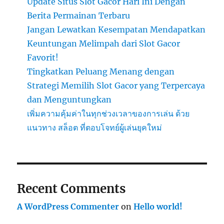
Update Situs Slot Gacor Hari Ini Dengan
Berita Permainan Terbaru
Jangan Lewatkan Kesempatan Mendapatkan
Keuntungan Melimpah dari Slot Gacor
Favorit!
Tingkatkan Peluang Menang dengan
Strategi Memilih Slot Gacor yang Terpercaya
dan Menguntungkan
เพิ่มความคุ้มค่าในทุกช่วงเวลาของการเล่น ด้วย
แนวทาง สล็อต ที่ตอบโจทย์ผู้เล่นยุคใหม่
Recent Comments
A WordPress Commenter
on
Hello world!