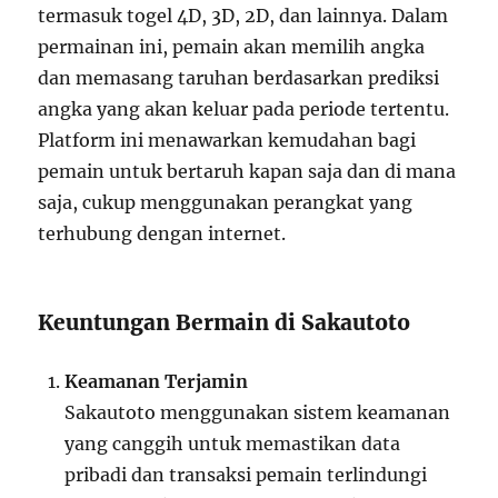
termasuk togel 4D, 3D, 2D, dan lainnya. Dalam
permainan ini, pemain akan memilih angka
dan memasang taruhan berdasarkan prediksi
angka yang akan keluar pada periode tertentu.
Platform ini menawarkan kemudahan bagi
pemain untuk bertaruh kapan saja dan di mana
saja, cukup menggunakan perangkat yang
terhubung dengan internet.
Keuntungan Bermain di Sakautoto
Keamanan Terjamin
Sakautoto menggunakan sistem keamanan
yang canggih untuk memastikan data
pribadi dan transaksi pemain terlindungi