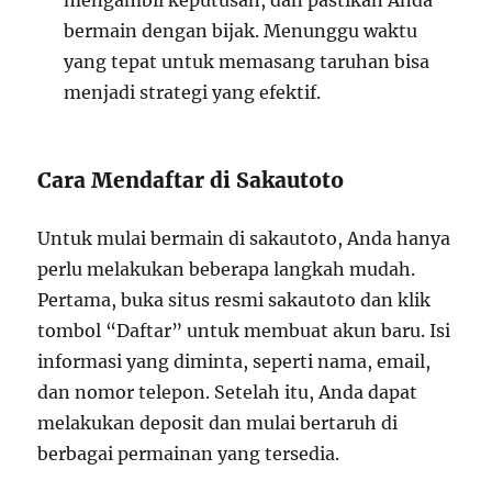
mengambil keputusan, dan pastikan Anda
bermain dengan bijak. Menunggu waktu
yang tepat untuk memasang taruhan bisa
menjadi strategi yang efektif.
Cara Mendaftar di Sakautoto
Untuk mulai bermain di sakautoto, Anda hanya
perlu melakukan beberapa langkah mudah.
Pertama, buka situs resmi sakautoto dan klik
tombol “Daftar” untuk membuat akun baru. Isi
informasi yang diminta, seperti nama, email,
dan nomor telepon. Setelah itu, Anda dapat
melakukan deposit dan mulai bertaruh di
berbagai permainan yang tersedia.