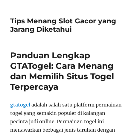
Tips Menang Slot Gacor yang
Jarang Diketahui
Panduan Lengkap
GTATogel: Cara Menang
dan Memilih Situs Togel
Terpercaya
gtatogel
adalah salah satu platform permainan
togel yang semakin populer di kalangan
pecinta judi online. Permainan togel ini
menawarkan berbagai jenis taruhan dengan