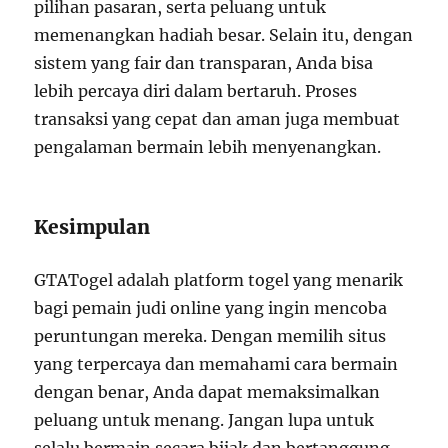
pilihan pasaran, serta peluang untuk
memenangkan hadiah besar. Selain itu, dengan
sistem yang fair dan transparan, Anda bisa
lebih percaya diri dalam bertaruh. Proses
transaksi yang cepat dan aman juga membuat
pengalaman bermain lebih menyenangkan.
Kesimpulan
GTATogel adalah platform togel yang menarik
bagi pemain judi online yang ingin mencoba
peruntungan mereka. Dengan memilih situs
yang terpercaya dan memahami cara bermain
dengan benar, Anda dapat memaksimalkan
peluang untuk menang. Jangan lupa untuk