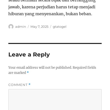
selalu bermain secara bijak dan bertanggung
jawab, karena perjudian harus tetap menjadi
hiburan yang menyenankan, bukan beban.
Author
Posted
Tags
admin
May 7, 2025
gtatogel
on
Leave a Reply
Your email address will not be published.
Required fields
are marked
*
COMMENT
*