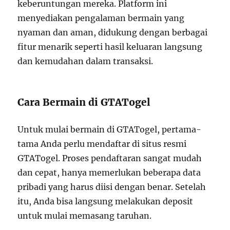
keberuntungan mereka. Platform ini
menyediakan pengalaman bermain yang
nyaman dan aman, didukung dengan berbagai
fitur menarik seperti hasil keluaran langsung
dan kemudahan dalam transaksi.
Cara Bermain di GTATogel
Untuk mulai bermain di GTATogel, pertama-
tama Anda perlu mendaftar di situs resmi
GTATogel. Proses pendaftaran sangat mudah
dan cepat, hanya memerlukan beberapa data
pribadi yang harus diisi dengan benar. Setelah
itu, Anda bisa langsung melakukan deposit
untuk mulai memasang taruhan.