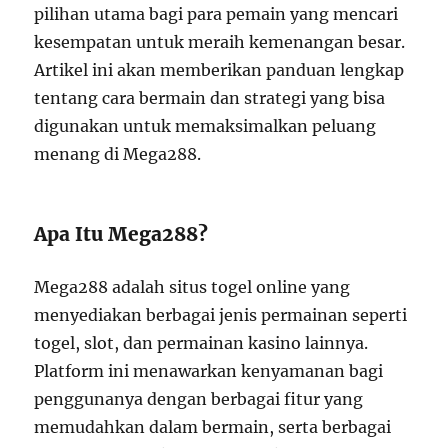
pilihan utama bagi para pemain yang mencari
kesempatan untuk meraih kemenangan besar.
Artikel ini akan memberikan panduan lengkap
tentang cara bermain dan strategi yang bisa
digunakan untuk memaksimalkan peluang
menang di Mega288.
Apa Itu Mega288?
Mega288 adalah situs togel online yang
menyediakan berbagai jenis permainan seperti
togel, slot, dan permainan kasino lainnya.
Platform ini menawarkan kenyamanan bagi
penggunanya dengan berbagai fitur yang
memudahkan dalam bermain, serta berbagai