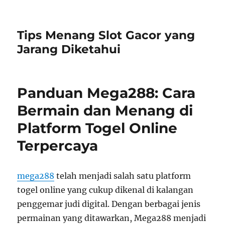
Tips Menang Slot Gacor yang
Jarang Diketahui
Panduan Mega288: Cara
Bermain dan Menang di
Platform Togel Online
Terpercaya
mega288
telah menjadi salah satu platform
togel online yang cukup dikenal di kalangan
penggemar judi digital. Dengan berbagai jenis
permainan yang ditawarkan, Mega288 menjadi