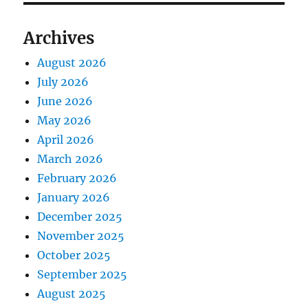
Archives
August 2026
July 2026
June 2026
May 2026
April 2026
March 2026
February 2026
January 2026
December 2025
November 2025
October 2025
September 2025
August 2025