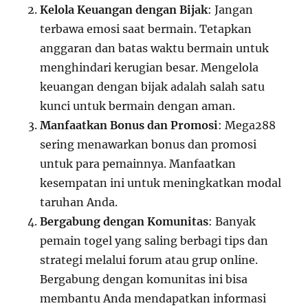
Kelola Keuangan dengan Bijak
: Jangan
terbawa emosi saat bermain. Tetapkan
anggaran dan batas waktu bermain untuk
menghindari kerugian besar. Mengelola
keuangan dengan bijak adalah salah satu
kunci untuk bermain dengan aman.
Manfaatkan Bonus dan Promosi
: Mega288
sering menawarkan bonus dan promosi
untuk para pemainnya. Manfaatkan
kesempatan ini untuk meningkatkan modal
taruhan Anda.
Bergabung dengan Komunitas
: Banyak
pemain togel yang saling berbagi tips dan
strategi melalui forum atau grup online.
Bergabung dengan komunitas ini bisa
membantu Anda mendapatkan informasi