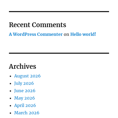
Recent Comments
A WordPress Commenter
on
Hello world!
Archives
August 2026
July 2026
June 2026
May 2026
April 2026
March 2026