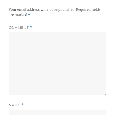
Your email address will not be published.
Required fields
are marked
*
COMMENT
*
NAME
*