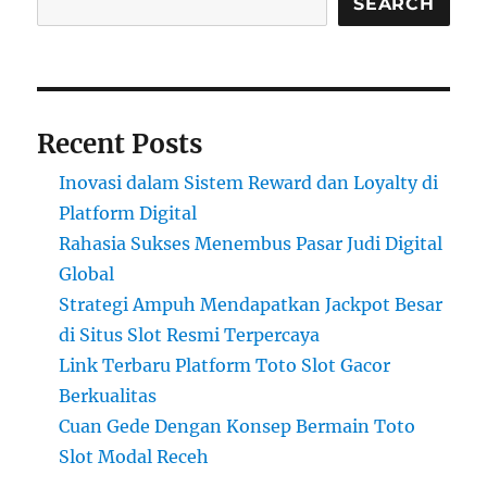
SEARCH
Recent Posts
Inovasi dalam Sistem Reward dan Loyalty di
Platform Digital
Rahasia Sukses Menembus Pasar Judi Digital
Global
Strategi Ampuh Mendapatkan Jackpot Besar
di Situs Slot Resmi Terpercaya
Link Terbaru Platform Toto Slot Gacor
Berkualitas
Cuan Gede Dengan Konsep Bermain Toto
Slot Modal Receh