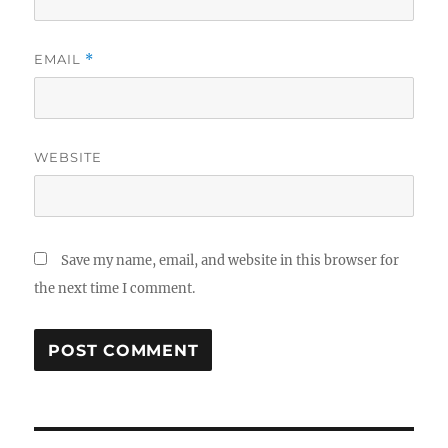
EMAIL
*
WEBSITE
Save my name, email, and website in this browser for
the next time I comment.