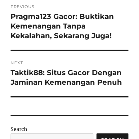
Post
PREVIOUS
navigation
Pragma123 Gacor: Buktikan
Previous
post:
Kemenangan Tanpa
Kekalahan, Sekarang Juga!
NEXT
Taktik88: Situs Gacor Dengan
Next
post:
Jaminan Kemenangan Penuh
Search