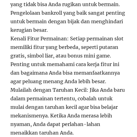
yang tidak bisa Anda rugikan untuk bermain.
Pengelolaan bankroll yang baik sangat penting
untuk bermain dengan bijak dan menghindari
kerugian besar.
Kenali Fitur Permainan: Setiap permainan slot
memiliki fitur yang berbeda, seperti putaran
gratis, simbol liar, atau bonus mini game.
Penting untuk memahami cara kerja fitur ini
dan bagaimana Anda bisa memanfaatkannya
agar peluang menang Anda lebih besar.
Mulailah dengan Taruhan Kecil: Jika Anda baru
dalam permainan tertentu, cobalah untuk
mulai dengan taruhan kecil agar bisa belajar
mekanismenya. Ketika Anda merasa lebih
nyaman, Anda dapat perlahan-lahan
menaikkan taruhan Anda.