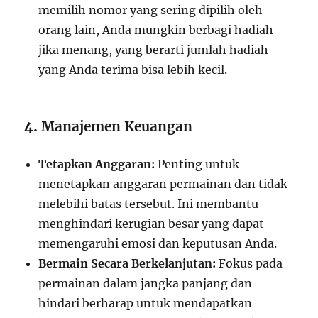
memilih nomor yang sering dipilih oleh
orang lain, Anda mungkin berbagi hadiah
jika menang, yang berarti jumlah hadiah
yang Anda terima bisa lebih kecil.
4.
Manajemen Keuangan
Tetapkan Anggaran:
Penting untuk
menetapkan anggaran permainan dan tidak
melebihi batas tersebut. Ini membantu
menghindari kerugian besar yang dapat
memengaruhi emosi dan keputusan Anda.
Bermain Secara Berkelanjutan:
Fokus pada
permainan dalam jangka panjang dan
hindari berharap untuk mendapatkan