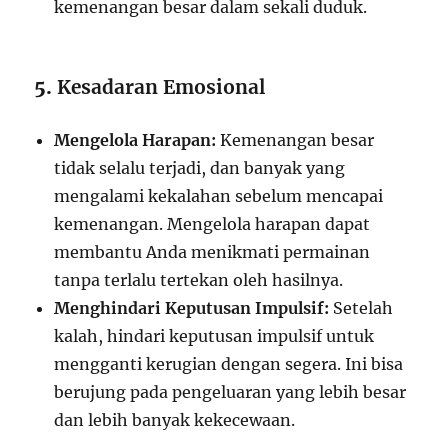
kemenangan besar dalam sekali duduk.
5.
Kesadaran Emosional
Mengelola Harapan:
Kemenangan besar
tidak selalu terjadi, dan banyak yang
mengalami kekalahan sebelum mencapai
kemenangan. Mengelola harapan dapat
membantu Anda menikmati permainan
tanpa terlalu tertekan oleh hasilnya.
Menghindari Keputusan Impulsif:
Setelah
kalah, hindari keputusan impulsif untuk
mengganti kerugian dengan segera. Ini bisa
berujung pada pengeluaran yang lebih besar
dan lebih banyak kekecewaan.