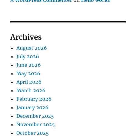
A WordPress Commenter
on
Hello world!
Archives
August 2026
July 2026
June 2026
May 2026
April 2026
March 2026
February 2026
January 2026
December 2025
November 2025
October 2025