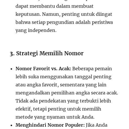
dapat membantu dalam membuat
keputusan. Namun, penting untuk diingat
bahwa setiap pengundian adalah peristiwa
yang independen.
3.
Strategi Memilih Nomor
Nomor Favorit vs. Acak:
Beberapa pemain
lebih suka menggunakan tanggal penting
atau angka favorit, sementara yang lain
mengandalkan pemilihan angka secara acak.
Tidak ada pendekatan yang terbukti lebih
efektif, tetapi penting untuk memilih
metode yang nyaman untuk Anda.
Menghindari Nomor Populer:
Jika Anda