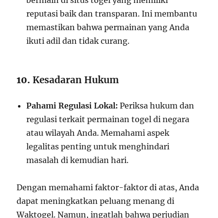
bermain di situs togel yang memiliki
reputasi baik dan transparan. Ini membantu
memastikan bahwa permainan yang Anda
ikuti adil dan tidak curang.
10.
Kesadaran Hukum
Pahami Regulasi Lokal:
Periksa hukum dan
regulasi terkait permainan togel di negara
atau wilayah Anda. Memahami aspek
legalitas penting untuk menghindari
masalah di kemudian hari.
Dengan memahami faktor-faktor di atas, Anda
dapat meningkatkan peluang menang di
Waktogel. Namun, ingatlah bahwa perjudian