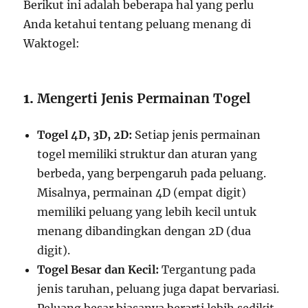
Berikut ini adalah beberapa hal yang perlu
Anda ketahui tentang peluang menang di
Waktogel:
1.
Mengerti Jenis Permainan Togel
Togel 4D, 3D, 2D:
Setiap jenis permainan
togel memiliki struktur dan aturan yang
berbeda, yang berpengaruh pada peluang.
Misalnya, permainan 4D (empat digit)
memiliki peluang yang lebih kecil untuk
menang dibandingkan dengan 2D (dua
digit).
Togel Besar dan Kecil:
Tergantung pada
jenis taruhan, peluang juga dapat bervariasi.