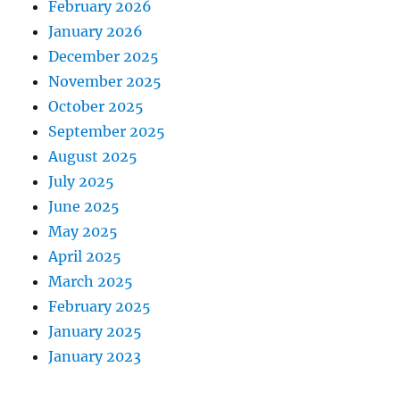
February 2026
January 2026
December 2025
November 2025
October 2025
September 2025
August 2025
July 2025
June 2025
May 2025
April 2025
March 2025
February 2025
January 2025
January 2023