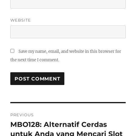
WEBSITE
Save my name, email, and website in this browser for
the next time I comment.
Post
PREVIOUS
navigation
MBO128: Alternatif Cerdas
Previous
post:
untuk Anda yang Mencari Slot