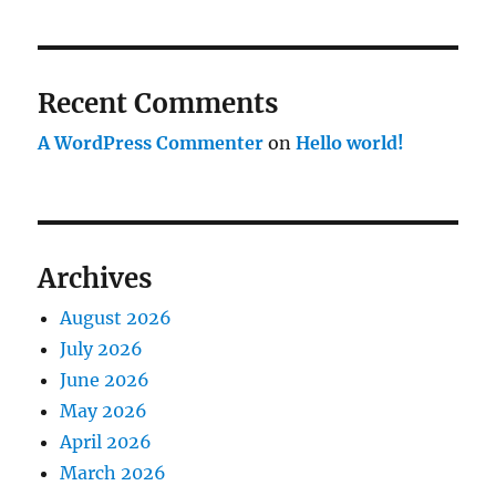
Recent Comments
A WordPress Commenter
on
Hello world!
Archives
August 2026
July 2026
June 2026
May 2026
April 2026
March 2026