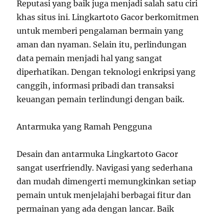
Reputasi yang baik juga menjadi salah satu ciri
khas situs ini. Lingkartoto Gacor berkomitmen
untuk memberi pengalaman bermain yang
aman dan nyaman. Selain itu, perlindungan
data pemain menjadi hal yang sangat
diperhatikan. Dengan teknologi enkripsi yang
canggih, informasi pribadi dan transaksi
keuangan pemain terlindungi dengan baik.
Antarmuka yang Ramah Pengguna
Desain dan antarmuka Lingkartoto Gacor
sangat userfriendly. Navigasi yang sederhana
dan mudah dimengerti memungkinkan setiap
pemain untuk menjelajahi berbagai fitur dan
permainan yang ada dengan lancar. Baik