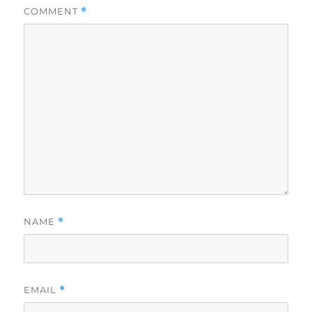
COMMENT
*
NAME
*
EMAIL
*