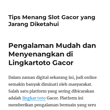
Tips Menang Slot Gacor yang
Jarang Diketahui
Pengalaman Mudah dan
Menyenangkan di
Lingkartoto Gacor
Dalam zaman digital sekarang ini, judi online
semakin banyak diminati oleh masyarakat.
Salah satu platform yang sering dibicarakan
adalah
lingkar toto
Gacor. Platform ini
memberikan pengalaman bermain yang seru