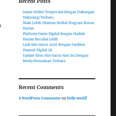
Recent Posts
Game Online Terpercaya dengan Dukungan
Teknologi Terbaru
Main Lebih Nyaman Berkat Program Bonus
n
Harian
Platform Game Digital dengan Hadiah
Harian Bernilai Lebih
Link Slot Gacor 2026 dengan Fasilitas
Deposit Digital 5K
n
Update Situs Slot Gacor Hari Ini Dengan
Berita Permainan Terbaru
Recent Comments
A WordPress Commenter
on
Hello world!