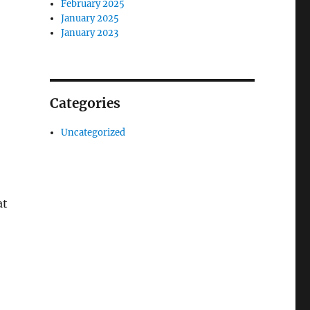
February 2025
January 2025
January 2023
Categories
Uncategorized
at