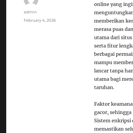
online yang in
Author
admin
menguntungkan.
Posted
February 4, 2026
memberikan kem
on
merasa puas dan
utama dari situs
serta fitur le
berbagai permai
mampu memberik
lancar tanpa ham
utama bagi mere
taruhan.
Faktor keamanan
gacor, sehingga
Sistem enkripsi 
memastikan selu