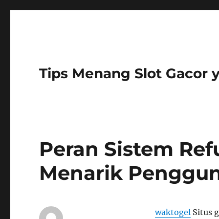
Tips Menang Slot Gacor 
Peran Sistem Re
Menarik Pengguna
waktogel
Situs g