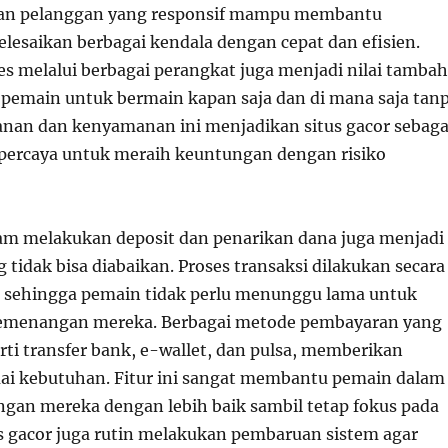
anan pelanggan yang responsif mampu membantu
esaikan berbagai kendala dengan cepat dan efisien.
 melalui berbagai perangkat juga menjadi nilai tambah
emain untuk bermain kapan saja dan di mana saja tan
nan dan kenyamanan ini menjadikan situs gacor sebaga
percaya untuk meraih keuntungan dengan risiko
m melakukan deposit dan penarikan dana juga menjadi
tidak bisa diabaikan. Proses transaksi dilakukan secara
 sehingga pemain tidak perlu menunggu lama untuk
menangan mereka. Berbagai metode pembayaran yang
rti transfer bank, e-wallet, dan pulsa, memberikan
esuai kebutuhan. Fitur ini sangat membantu pemain dalam
gan mereka dengan lebih baik sambil tetap fokus pada
s gacor juga rutin melakukan pembaruan sistem agar