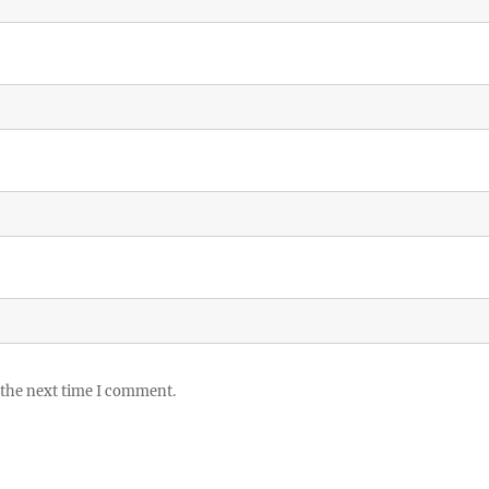
 the next time I comment.