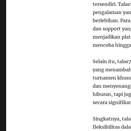
tersendiri. Tal
pengalaman yan
berlebihan. Par
dan support yan
menjadikan plat
mencoba hingga
Selain itu, tal
yang menambah 
turnamen khusus,
dan menyenangka
hiburan, tapi j
secara signifika
Singkatnya, tal
fleksibilitas da