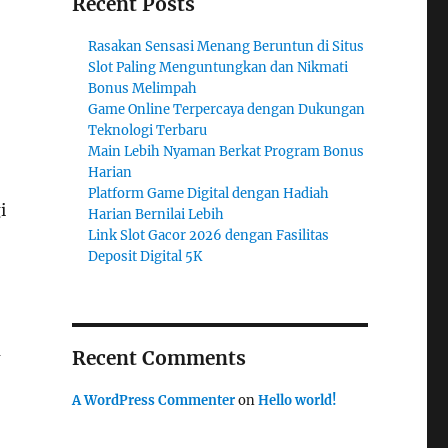
Recent Posts
Rasakan Sensasi Menang Beruntun di Situs
Slot Paling Menguntungkan dan Nikmati
Bonus Melimpah
Game Online Terpercaya dengan Dukungan
Teknologi Terbaru
Main Lebih Nyaman Berkat Program Bonus
Harian
Platform Game Digital dengan Hadiah
i
Harian Bernilai Lebih
Link Slot Gacor 2026 dengan Fasilitas
Deposit Digital 5K
a
Recent Comments
A WordPress Commenter
on
Hello world!