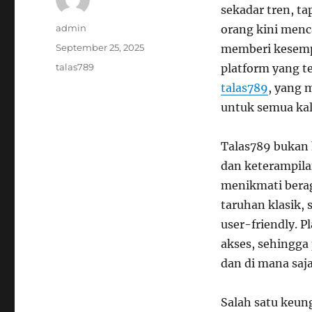
sekadar tren, t
Author
admin
orang kini menc
Posted
September 25, 2025
memberi kesemp
on
Tags
talas789
platform yang t
talas789
, yang 
untuk semua ka
Talas789 bukan 
dan keterampila
menikmati berag
taruhan klasik,
user-friendly.
akses, sehingga
dan di mana saja
Salah satu keu