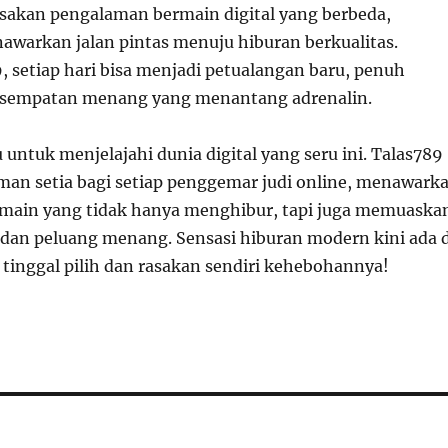
sakan pengalaman bermain digital yang berbeda,
nawarkan jalan pintas menuju hiburan berkualitas.
, setiap hari bisa menjadi petualangan baru, penuh
esempatan menang yang menantang adrenalin.
u untuk menjelajahi dunia digital yang seru ini. Talas789
eman setia bagi setiap penggemar judi online, menawark
main yang tidak hanya menghibur, tapi juga memuaska
gi dan peluang menang. Sensasi hiburan modern kini ada d
 tinggal pilih dan rasakan sendiri kehebohannya!