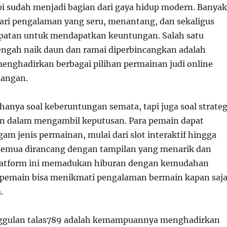
api sudah menjadi bagian dari gaya hidup modern. Banyak
ari pengalaman yang seru, menantang, dan sekaligus
atan untuk mendapatkan keuntungan. Salah satu
engah naik daun dan ramai diperbincangkan adalah
menghadirkan berbagai pilihan permainan judi online
langan.
hanya soal keberuntungan semata, tapi juga soal strateg
n dalam mengambil keputusan. Para pemain dapat
am jenis permainan, mulai dari slot interaktif hingga
 semua dirancang dengan tampilan yang menarik dan
 Platform ini memadukan hiburan dengan kemudahan
 pemain bisa menikmati pengalaman bermain kapan saj
.
nggulan talas789 adalah kemampuannya menghadirkan