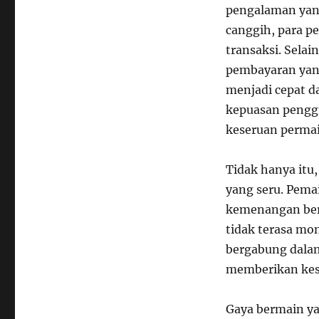
pengalaman yan
canggih, para p
transaksi. Selai
pembayaran yang
menjadi cepat d
kepuasan penggu
keseruan perma
Tidak hanya itu
yang seru. Pemai
kemenangan bers
tidak terasa mo
bergabung dalam
memberikan kes
Gaya bermain ya