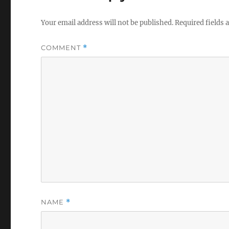
Your email address will not be published.
Required fields
COMMENT
*
NAME
*