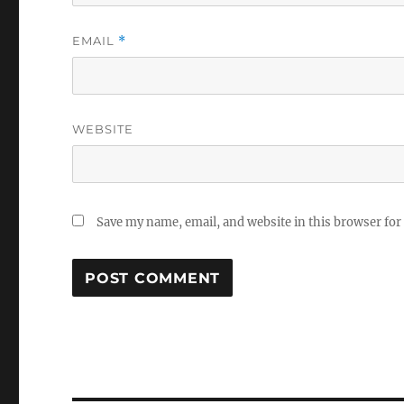
EMAIL
*
WEBSITE
Save my name, email, and website in this browser for