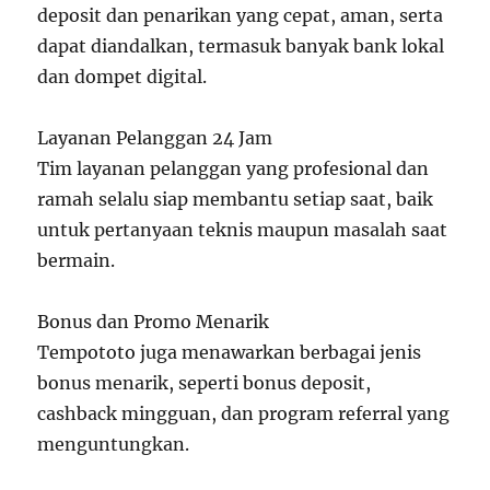
deposit dan penarikan yang cepat, aman, serta
dapat diandalkan, termasuk banyak bank lokal
dan dompet digital.
Layanan Pelanggan 24 Jam
Tim layanan pelanggan yang profesional dan
ramah selalu siap membantu setiap saat, baik
untuk pertanyaan teknis maupun masalah saat
bermain.
Bonus dan Promo Menarik
Tempototo juga menawarkan berbagai jenis
bonus menarik, seperti bonus deposit,
cashback mingguan, dan program referral yang
menguntungkan.