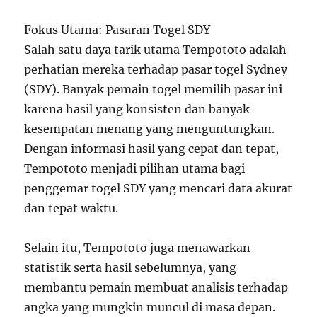
Fokus Utama: Pasaran Togel SDY
Salah satu daya tarik utama Tempototo adalah
perhatian mereka terhadap pasar togel Sydney
(SDY). Banyak pemain togel memilih pasar ini
karena hasil yang konsisten dan banyak
kesempatan menang yang menguntungkan.
Dengan informasi hasil yang cepat dan tepat,
Tempototo menjadi pilihan utama bagi
penggemar togel SDY yang mencari data akurat
dan tepat waktu.
Selain itu, Tempototo juga menawarkan
statistik serta hasil sebelumnya, yang
membantu pemain membuat analisis terhadap
angka yang mungkin muncul di masa depan.