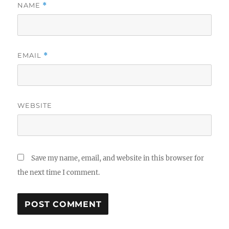
NAME
*
EMAIL
*
WEBSITE
Save my name, email, and website in this browser for
the next time I comment.