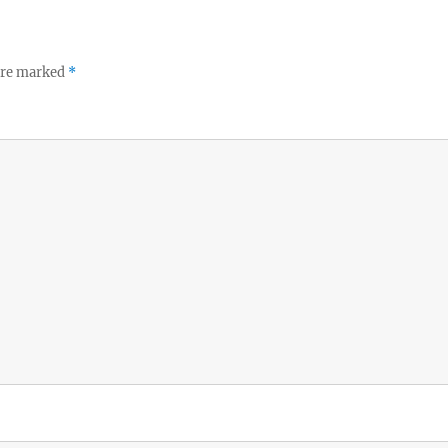
 are marked
*