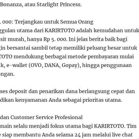
Bonanza, atau Starlight Princess.
. 000: Terjangkau untuk Semua Orang
nggulan utama dari KARIRTOTO adalah kemudahan untu
t murah, hanya Rp 5. 000. Ini jelas berita baik bagi
in bersantai sambil tetap memiliki peluang besar untuk
TOTO mendukung berbagai metode pembayaran mulai
ank, e-wallet (OVO, DANA, Gopay), hingga penggunaan
ongan.
oses deposit dan penarikan dana berlangsung cepat dan
dikan kenyamanan Anda sebagai prioritas utama.
dan Customer Service Profesional
ain selalu menjadi fokus utama bagi KARIRTOTO. Tim
e siap membantu Anda selama 24 jam melalui live chat