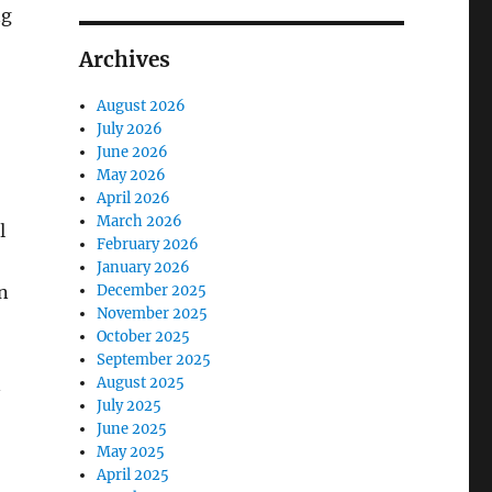
ng
Archives
August 2026
July 2026
June 2026
May 2026
April 2026
March 2026
l
February 2026
January 2026
n
December 2025
November 2025
October 2025
September 2025
n
August 2025
July 2025
June 2025
May 2025
April 2025