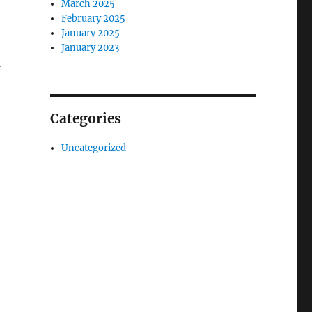
March 2025
February 2025
January 2025
January 2023
k
Categories
Uncategorized