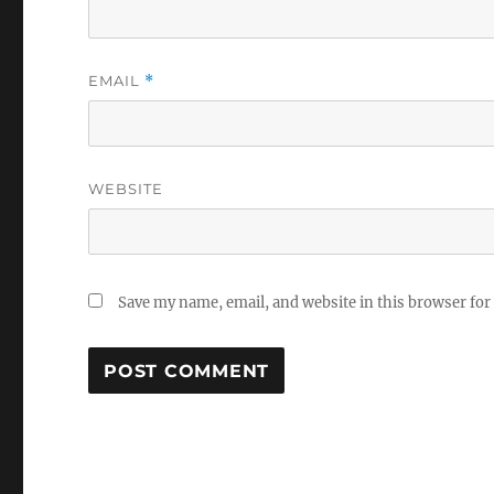
EMAIL
*
WEBSITE
Save my name, email, and website in this browser for