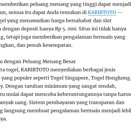
 memberikan peluang menang yang tinggi dapat menjad
un, semua itu dapat Anda temukan di
KARIRTOTO
—
ogel yang menawarkan harga bersahabat dan slot
engan deposit hanya Rp 5. 000. Situs ini tidak hanya
ng, tetapi juga memberikan pengalaman bermain yang
gkan, dan penuh kesempatan.
au dengan Peluang Menang Besar
nta togel, KARIRTOTO menyediakan berbagai jenis
 yang populer seperti Togel Singapore, Togel Hongkong
ey. Dengan taruhan minimum yang sangat rendah,
aru mulai dapat mencoba keberuntungannya tanpa harus
anyak uang. Sistem pembayaran yang transparan dan
ang langsung membuat pengalaman bermain menjadi lebi
aya.