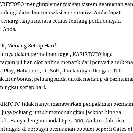
, KARIRTOTO mengimplementasikan sistem keamanan ya
indungi data dan transaksi anggotanya. Anda dapat
 tenang tanpa merasa cemas tentang perlindungan
i Anda.
aik, Menang Setiap Hari!
lannya dalam permainan togel, KARIRTOTO juga
agam pilihan slot online menarik dari penyedia terkena
c Play, Habanero, PG Soft, dan lainnya. Dengan RTP
ak fitur bonus, peluang Anda untuk menang di permaina
ingkat setiap hari.
KARIRTOTO tidak hanya menawarkan pengalaman bermai
pi juga peluang untuk memenangkan jackpot hingga
piah. Hanya dengan modal Rp 5. 000, Anda sudah bisa
tungan di berbagai permainan populer seperti Gates of