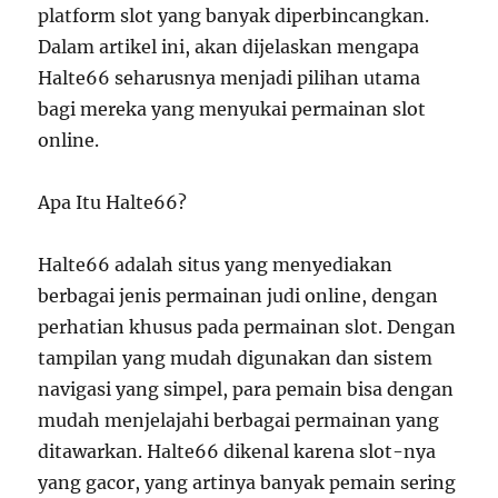
platform slot yang banyak diperbincangkan.
Dalam artikel ini, akan dijelaskan mengapa
Halte66 seharusnya menjadi pilihan utama
bagi mereka yang menyukai permainan slot
online.
Apa Itu Halte66?
Halte66 adalah situs yang menyediakan
berbagai jenis permainan judi online, dengan
perhatian khusus pada permainan slot. Dengan
tampilan yang mudah digunakan dan sistem
navigasi yang simpel, para pemain bisa dengan
mudah menjelajahi berbagai permainan yang
ditawarkan. Halte66 dikenal karena slot-nya
yang gacor, yang artinya banyak pemain sering