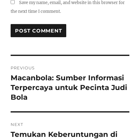
Save my name, email, and website in this browser for
the next time I comment.
Post
PREVIOUS
navigation
Macanbola: Sumber Informasi
Previous
post:
Terpercaya untuk Pecinta Judi
Bola
NEXT
Temukan Keberuntungan di
Next