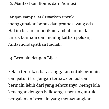
Manfaatkan Bonus dan Promosi
Jangan sampai terlewatkan untuk
menggunakan bonus dan promosi yang ada.
Hal ini bisa memberikan tambahan modal
untuk bermain dan meningkatkan peluang
Anda mendapatkan hadiah.
Bermain dengan Bijak
Selalu tentukan batas anggaran untuk bermain
dan patuhi itu. Jangan terbawa emosi dan
bermain lebih dari yang seharusnya. Mengelola
keuangan dengan baik sangat penting untuk
pengalaman bermain yang menyenangkan.