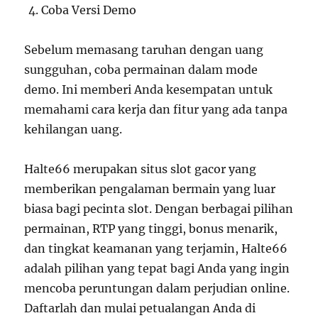
Coba Versi Demo
Sebelum memasang taruhan dengan uang
sungguhan, coba permainan dalam mode
demo. Ini memberi Anda kesempatan untuk
memahami cara kerja dan fitur yang ada tanpa
kehilangan uang.
Halte66 merupakan situs slot gacor yang
memberikan pengalaman bermain yang luar
biasa bagi pecinta slot. Dengan berbagai pilihan
permainan, RTP yang tinggi, bonus menarik,
dan tingkat keamanan yang terjamin, Halte66
adalah pilihan yang tepat bagi Anda yang ingin
mencoba peruntungan dalam perjudian online.
Daftarlah dan mulai petualangan Anda di