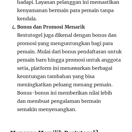
hadapi. Layanan pelanggan ini memastikan
kenyamanan bermain para pemain tanpa
kendala.
Bonus dan Promosi Menarik
Restutogel juga dikenal dengan bonus dan
promosi yang menguntungkan bagi para
pemain. Mulai dari bonus pendaftaran untuk
pemain baru hingga promosi untuk anggota
setia, platform ini menawarkan berbagai
keuntungan tambahan yang bisa
meningkatkan peluang menang pemain.
Bonus-bonus ini memberikan nilai lebih
dan membuat pengalaman bermain
semakin menyenangkan.