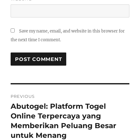
Save my name, email, and website in this browser for
the next time I comment.
Post
PREVIOUS
navigation
Abutogel: Platform Togel
Previous
post:
Online Terpercaya yang
Memberikan Peluang Besar
untuk Menang