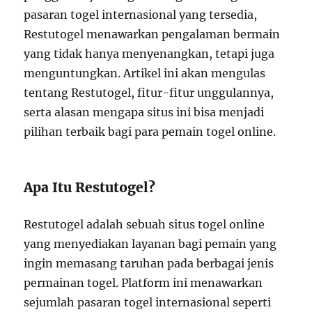
pasaran togel internasional yang tersedia,
Restutogel menawarkan pengalaman bermain
yang tidak hanya menyenangkan, tetapi juga
menguntungkan. Artikel ini akan mengulas
tentang Restutogel, fitur-fitur unggulannya,
serta alasan mengapa situs ini bisa menjadi
pilihan terbaik bagi para pemain togel online.
Apa Itu Restutogel?
Restutogel adalah sebuah situs togel online
yang menyediakan layanan bagi pemain yang
ingin memasang taruhan pada berbagai jenis
permainan togel. Platform ini menawarkan
sejumlah pasaran togel internasional seperti