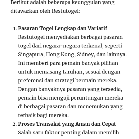
Berikut adalah beberapa keunggulan yang
ditawarkan oleh Restutogel:
Pasaran Togel Lengkap dan Variatif
Restutogel menyediakan berbagai pasaran
togel dari negara-negara terkenal, seperti
Singapura, Hong Kong, Sidney, dan lainnya.
Ini memberi para pemain banyak pilihan
untuk memasang taruhan, sesuai dengan
preferensi dan strategi bermain mereka.
Dengan banyaknya pasaran yang tersedia,
pemain bisa menguji peruntungan mereka
di berbagai pasaran dan menemukan yang
terbaik bagi mereka.
Proses Transaksi yang Aman dan Cepat
Salah satu faktor penting dalam memilih