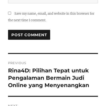
Save my name, email, and website in this browser for
the next time I comment.
Post
PREVIOUS
navigation
Rina4D: Pilihan Tepat untuk
Previous
post:
Pengalaman Bermain Judi
Online yang Menyenangkan
NEXT