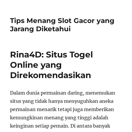
Tips Menang Slot Gacor yang
Jarang Diketahui
Rina4D: Situs Togel
Online yang
Direkomendasikan
Dalam dunia permainan daring, menemukan
situs yang tidak hanya menyuguhkan aneka
permainan menarik tetapi juga memberikan
kemungkinan menang yang tinggi adalah
keinginan setiap pemain. Di antara banyak