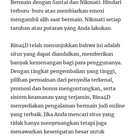
Bermain dengan Santai dan Nikmati: Hindari
terburu-buru atau membiarkan emosi
mengambil alih saat bermain. Nikmati setiap
taruhan atau putaran yang Anda lakukan.
Rina4D telah menunjukkan bahwa ini adalah
situs yang dapat diandalkan, memberikan
banyak kemenangan bagi para penggunanya.
Dengan tingkat pengembalian yang tinggi,
pilihan permainan dari penyedia terkenal,
promosi dan bonus menguntungkan, serta
sistem keamanan yang terjamin, Rina4D
menyediakan pengalaman bermain judi online
yang terbaik. Jika Anda mencari situs yang
tidak hanya menyenangkan tetapi juga
menawarkan kesempatan besar untuk