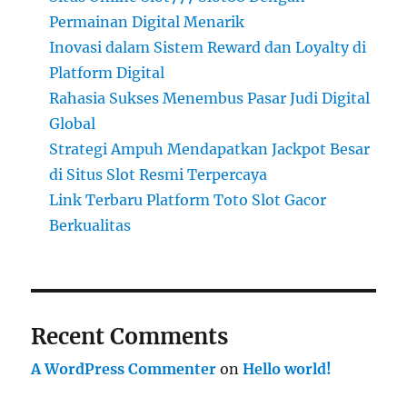
Permainan Digital Menarik
Inovasi dalam Sistem Reward dan Loyalty di
Platform Digital
Rahasia Sukses Menembus Pasar Judi Digital
Global
Strategi Ampuh Mendapatkan Jackpot Besar
di Situs Slot Resmi Terpercaya
Link Terbaru Platform Toto Slot Gacor
Berkualitas
Recent Comments
A WordPress Commenter
on
Hello world!