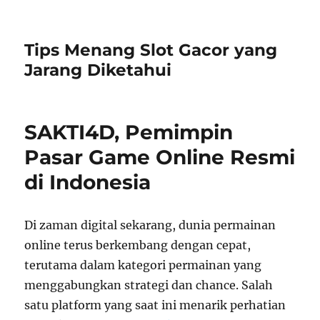
Tips Menang Slot Gacor yang
Jarang Diketahui
SAKTI4D, Pemimpin
Pasar Game Online Resmi
di Indonesia
Di zaman digital sekarang, dunia permainan
online terus berkembang dengan cepat,
terutama dalam kategori permainan yang
menggabungkan strategi dan chance. Salah
satu platform yang saat ini menarik perhatian