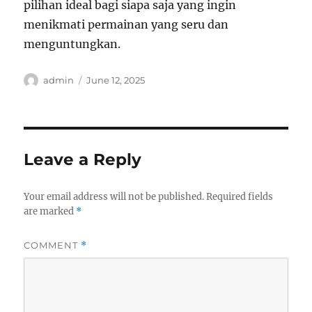
pilihan ideal bagi siapa saja yang ingin
menikmati permainan yang seru dan
menguntungkan.
Author
Posted
admin
June 12, 2025
on
Leave a Reply
Your email address will not be published.
Required fields
are marked
*
COMMENT
*