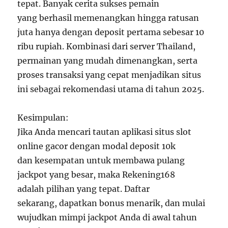
tepat. Banyak cerita sukses pemain
yang berhasil memenangkan hingga ratusan
juta hanya dengan deposit pertama sebesar 10
ribu rupiah. Kombinasi dari server Thailand,
permainan yang mudah dimenangkan, serta
proses transaksi yang cepat menjadikan situs
ini sebagai rekomendasi utama di tahun 2025.
Kesimpulan:
Jika Anda mencari tautan aplikasi situs slot
online gacor dengan modal deposit 10k
dan kesempatan untuk membawa pulang
jackpot yang besar, maka Rekening168
adalah pilihan yang tepat. Daftar
sekarang, dapatkan bonus menarik, dan mulai
wujudkan mimpi jackpot Anda di awal tahun