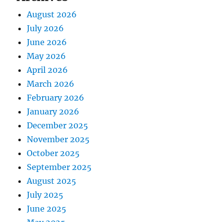
August 2026
July 2026
June 2026
May 2026
April 2026
March 2026
February 2026
January 2026
December 2025
November 2025
October 2025
September 2025
August 2025
July 2025
June 2025