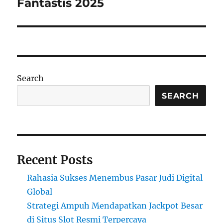
Fantastis 2025
Search
SEARCH
Recent Posts
Rahasia Sukses Menembus Pasar Judi Digital
Global
Strategi Ampuh Mendapatkan Jackpot Besar
di Situs Slot Resmi Terpercaya