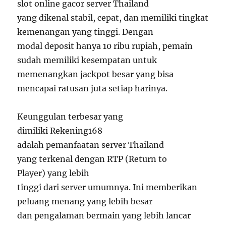
slot online gacor server Thailand
yang dikenal stabil, cepat, dan memiliki tingkat
kemenangan yang tinggi. Dengan
modal deposit hanya 10 ribu rupiah, pemain
sudah memiliki kesempatan untuk
memenangkan jackpot besar yang bisa
mencapai ratusan juta setiap harinya.
Keunggulan terbesar yang
dimiliki Rekening168
adalah pemanfaatan server Thailand
yang terkenal dengan RTP (Return to
Player) yang lebih
tinggi dari server umumnya. Ini memberikan
peluang menang yang lebih besar
dan pengalaman bermain yang lebih lancar