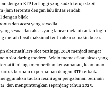
an dengan RTP tertinggi yang sudah teruji stabil
m-jam tertentu dengan lalu lintas rendah
l dengan bijak
nus dan acara yang tersedia
yang sesuai dan akses yang lancar melalui tautan login
ang meraih hasil maksimal tentu akan semakin besar.
gin alternatif RTP slot tertinggi 2025 menjadi sangat
main slot daring modern. Selain memastikan akses yang
lternatif ini juga memberikan kenyamanan, keamanan,
untuk bermain di permainan dengan RTP terbaik.
 menggunakan tautan resmi agar pengalaman bermain
car, dan menguntungkan sepanjang tahun 2025.