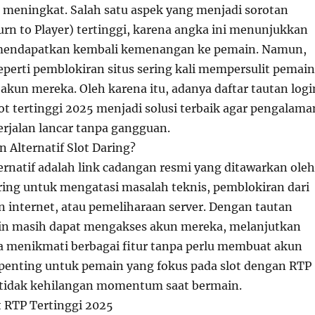
us meningkat. Salah satu aspek yang menjadi sorotan
urn to Player) tertinggi, karena angka ini menunjukkan
mendapatkan kembali kemenangan ke pemain. Namun,
eperti pemblokiran situs sering kali mempersulit pemain
akun mereka. Oleh karena itu, adanya daftar tautan logi
lot tertinggi 2025 menjadi solusi terbaik agar pengalama
erjalan lancar tanpa gangguan.
 Alternatif Slot Daring?
ernatif adalah link cadangan resmi yang ditawarkan oleh
aring untuk mengatasi masalah teknis, pemblokiran dari
n internet, atau pemeliharaan server. Dengan tautan
ain masih dapat mengakses akun mereka, melanjutkan
a menikmati berbagai fitur tanpa perlu membuat akun
t penting untuk pemain yang fokus pada slot dengan RTP
 tidak kehilangan momentum saat bermain.
 RTP Tertinggi 2025