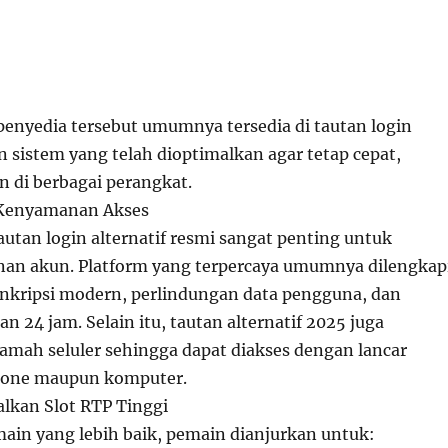
penyedia tersebut umumnya tersedia di tautan login
n sistem yang telah dioptimalkan agar tetap cepat,
n di berbagai perangkat.
Kenyamanan Akses
tan login alternatif resmi sangat penting untuk
an akun. Platform yang terpercaya umumnya dilengkap
nkripsi modern, perlindungan data pengguna, dan
n 24 jam. Selain itu, tautan alternatif 2025 juga
ramah seluler sehingga dapat diakses dengan lancar
hone maupun komputer.
lkan Slot RTP Tinggi
main yang lebih baik, pemain dianjurkan untuk: