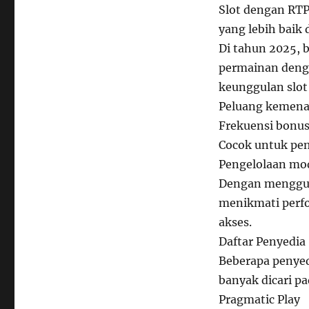
Slot dengan RTP
yang lebih baik
Di tahun 2025, 
permainan denga
keunggulan slot 
Peluang kemena
Frekuensi bonus 
Cocok untuk pe
Pengelolaan mod
Dengan mengguna
menikmati perfo
akses.
Daftar Penyedia 
Beberapa penyed
banyak dicari pa
Pragmatic Play