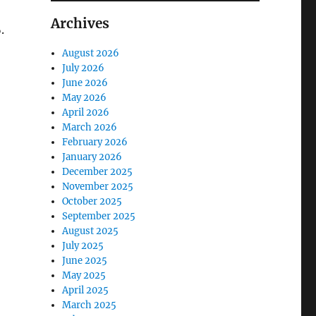
Archives
.
August 2026
July 2026
June 2026
May 2026
April 2026
March 2026
February 2026
January 2026
December 2025
November 2025
October 2025
September 2025
August 2025
July 2025
June 2025
May 2025
April 2025
March 2025