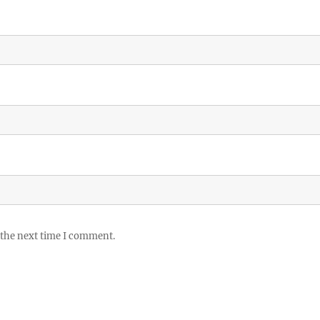
 the next time I comment.