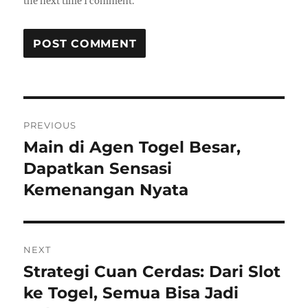
the next time I comment.
Post
PREVIOUS
navigation
Main di Agen Togel Besar,
Previous
post:
Dapatkan Sensasi
Kemenangan Nyata
NEXT
Strategi Cuan Cerdas: Dari Slot
Next
post:
ke Togel, Semua Bisa Jadi