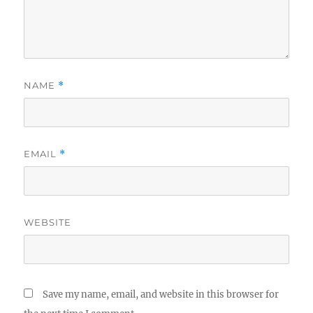
NAME
*
EMAIL
*
WEBSITE
Save my name, email, and website in this browser for