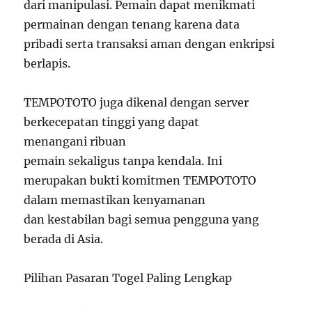
dari manipulasi. Pemain dapat menikmati
permainan dengan tenang karena data
pribadi serta transaksi aman dengan enkripsi
berlapis.
TEMPOTOTO juga dikenal dengan server
berkecepatan tinggi yang dapat
menangani ribuan
pemain sekaligus tanpa kendala. Ini
merupakan bukti komitmen TEMPOTOTO
dalam memastikan kenyamanan
dan kestabilan bagi semua pengguna yang
berada di Asia.
Pilihan Pasaran Togel Paling Lengkap