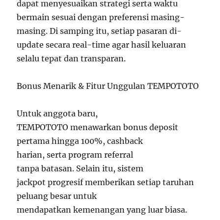
dapat menyesuaikan strategi serta waktu
bermain sesuai dengan preferensi masing-
masing. Di samping itu, setiap pasaran di-
update secara real-time agar hasil keluaran
selalu tepat dan transparan.
Bonus Menarik & Fitur Unggulan TEMPOTOTO
Untuk anggota baru,
TEMPOTOTO menawarkan bonus deposit
pertama hingga 100%, cashback
harian, serta program referral
tanpa batasan. Selain itu, sistem
jackpot progresif memberikan setiap taruhan
peluang besar untuk
mendapatkan kemenangan yang luar biasa.