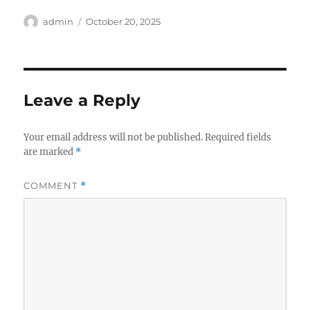
Author
Posted
admin
October 20, 2025
on
Leave a Reply
Your email address will not be published.
Required fields
are marked
*
COMMENT
*