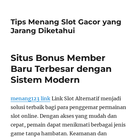
Tips Menang Slot Gacor yang
Jarang Diketahui
Situs Bonus Member
Baru Terbesar dengan
Sistem Modern
menang123 link
Link Slot Alternatif menjadi
solusi terbaik bagi para penggemar permainan
slot online. Dengan akses yang mudah dan
cepat, pemain dapat menikmati berbagai jenis
game tanpa hambatan. Keamanan dan