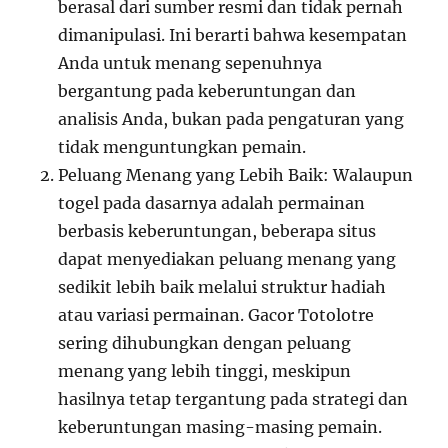
berasal dari sumber resmi dan tidak pernah
dimanipulasi. Ini berarti bahwa kesempatan
Anda untuk menang sepenuhnya
bergantung pada keberuntungan dan
analisis Anda, bukan pada pengaturan yang
tidak menguntungkan pemain.
Peluang Menang yang Lebih Baik: Walaupun
togel pada dasarnya adalah permainan
berbasis keberuntungan, beberapa situs
dapat menyediakan peluang menang yang
sedikit lebih baik melalui struktur hadiah
atau variasi permainan. Gacor Totolotre
sering dihubungkan dengan peluang
menang yang lebih tinggi, meskipun
hasilnya tetap tergantung pada strategi dan
keberuntungan masing-masing pemain.