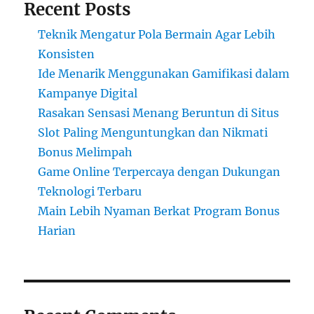
Recent Posts
Teknik Mengatur Pola Bermain Agar Lebih
Konsisten
Ide Menarik Menggunakan Gamifikasi dalam
Kampanye Digital
Rasakan Sensasi Menang Beruntun di Situs
Slot Paling Menguntungkan dan Nikmati
Bonus Melimpah
Game Online Terpercaya dengan Dukungan
Teknologi Terbaru
Main Lebih Nyaman Berkat Program Bonus
Harian