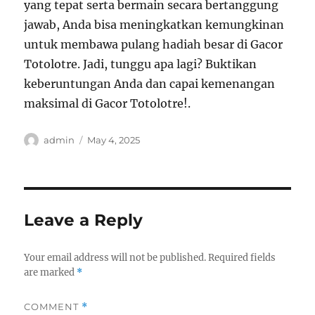
yang tepat serta bermain secara bertanggung
jawab, Anda bisa meningkatkan kemungkinan
untuk membawa pulang hadiah besar di Gacor
Totolotre. Jadi, tunggu apa lagi? Buktikan
keberuntungan Anda dan capai kemenangan
maksimal di Gacor Totolotre!.
Author
Posted
admin
May 4, 2025
on
Leave a Reply
Your email address will not be published.
Required fields
are marked
*
COMMENT
*