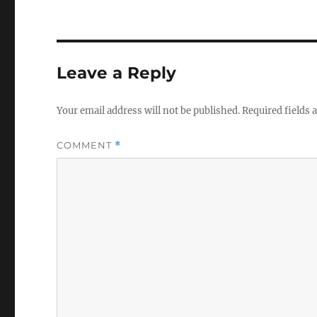
Leave a Reply
Your email address will not be published.
Required fields
COMMENT
*