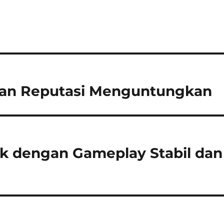
gan Reputasi Menguntungkan
ik dengan Gameplay Stabil dan