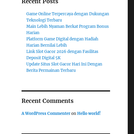
Recent Posts
Game Online Terpercaya dengan Dukungan
Teknologi Terbaru
Main Lebih Nyaman Berkat Program Bonus
Harian
Platform Game Digital dengan Hadiah
Harian Bernilai Lebih
Link Slot Gacor 2026 dengan Fasilitas
Deposit Digital 5K
Update Situs Slot Gacor Hari Ini Dengan
Berita Permainan Terbaru
Recent Comments
A WordPress Commenter
on
Hello world!