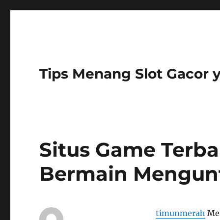
Tips Menang Slot Gacor 
Situs Game Terba
Bermain Mengun
timunmerah
Men