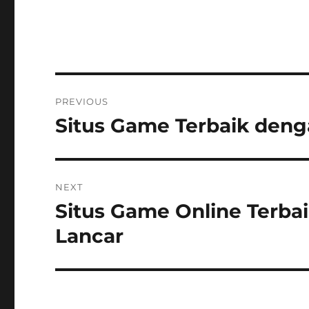
Post
PREVIOUS
navigation
Situs Game Terbaik den
Previous
post:
NEXT
Situs Game Online Terba
Next
post:
Lancar