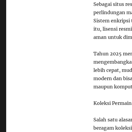
Sebagai situs 
perlindungan ma
Sistem enkripsi
itu, lisensi res
aman untuk dima
Tahun 2025 men
mengembangkan 
lebih cepat, mu
modern dan bisa
maupun komput
Koleksi Permai
Salah satu ala
beragam koleksi