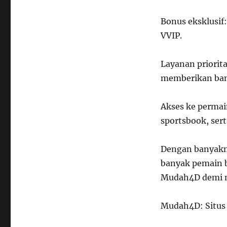
Bonus eksklusif
VVIP.
Layanan priorit
memberikan ban
Akses ke permai
sportsbook, sert
Dengan banyakny
banyak pemain b
Mudah4D demi m
Mudah4D: Situs