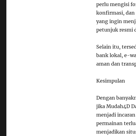
perlu mengisi f
konfirmasi, dan
yang ingin menj
petunjuk resmi 
Selain itu, ters
bank lokal, e-wa
aman dan trans
Kesimpulan
Dengan banyakn
jika Mudah4D D
menjadi incaran
permainan terlu
menjadikan situs