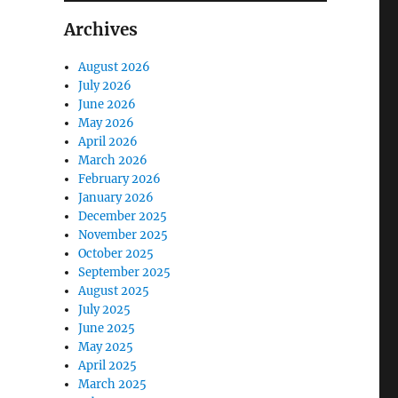
Archives
August 2026
July 2026
June 2026
May 2026
April 2026
March 2026
February 2026
January 2026
December 2025
November 2025
October 2025
September 2025
August 2025
July 2025
June 2025
May 2025
April 2025
March 2025