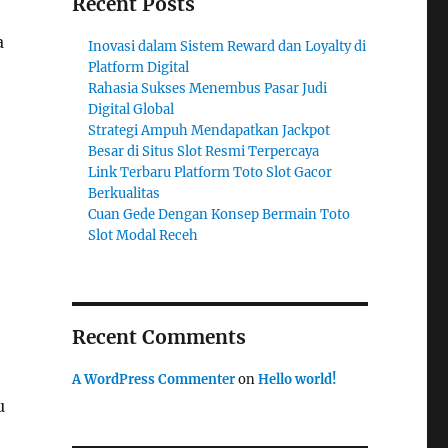
Recent Posts
a
Inovasi dalam Sistem Reward dan Loyalty di
Platform Digital
Rahasia Sukses Menembus Pasar Judi
Digital Global
Strategi Ampuh Mendapatkan Jackpot
Besar di Situs Slot Resmi Terpercaya
Link Terbaru Platform Toto Slot Gacor
Berkualitas
Cuan Gede Dengan Konsep Bermain Toto
Slot Modal Receh
Recent Comments
A WordPress Commenter
on
Hello world!
u