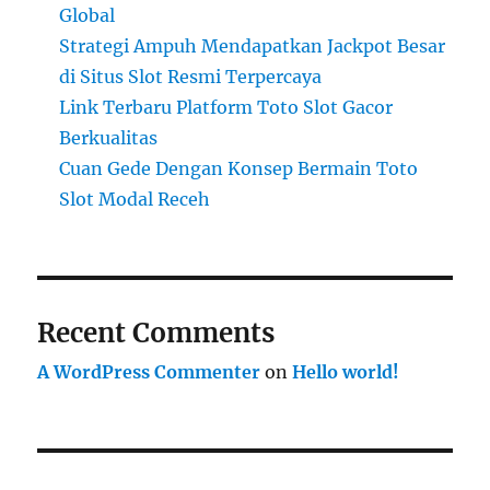
Global
Strategi Ampuh Mendapatkan Jackpot Besar
di Situs Slot Resmi Terpercaya
Link Terbaru Platform Toto Slot Gacor
Berkualitas
Cuan Gede Dengan Konsep Bermain Toto
Slot Modal Receh
Recent Comments
A WordPress Commenter
on
Hello world!