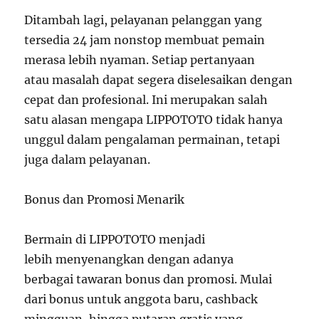
Ditambah lagi, pelayanan pelanggan yang
tersedia 24 jam nonstop membuat pemain
merasa lebih nyaman. Setiap pertanyaan
atau masalah dapat segera diselesaikan dengan
cepat dan profesional. Ini merupakan salah
satu alasan mengapa LIPPOTOTO tidak hanya
unggul dalam pengalaman permainan, tetapi
juga dalam pelayanan.
Bonus dan Promosi Menarik
Bermain di LIPPOTOTO menjadi
lebih menyenangkan dengan adanya
berbagai tawaran bonus dan promosi. Mulai
dari bonus untuk anggota baru, cashback