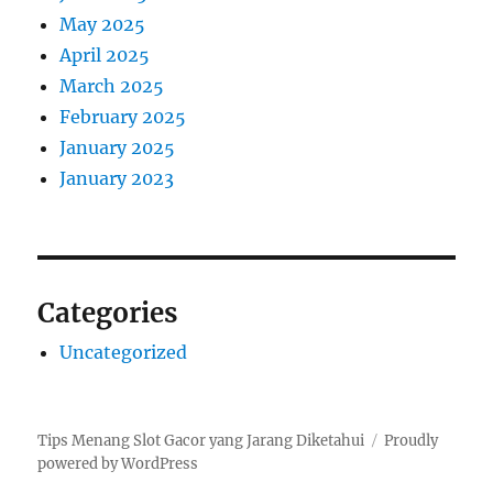
May 2025
April 2025
March 2025
February 2025
January 2025
January 2023
Categories
Uncategorized
Tips Menang Slot Gacor yang Jarang Diketahui
Proudly
powered by WordPress