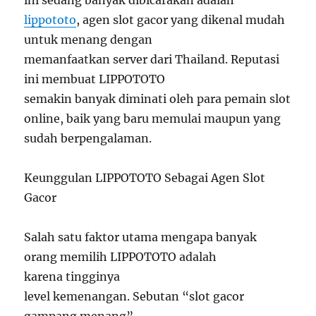
ini sedang banyak dibicarakan adalah
lippototo
, agen slot gacor yang dikenal mudah
untuk menang dengan
memanfaatkan server dari Thailand. Reputasi
ini membuat LIPPOTOTO
semakin banyak diminati oleh para pemain slot
online, baik yang baru memulai maupun yang
sudah berpengalaman.
Keunggulan LIPPOTOTO Sebagai Agen Slot
Gacor
Salah satu faktor utama mengapa banyak
orang memilih LIPPOTOTO adalah
karena tingginya
level kemenangan. Sebutan “slot gacor