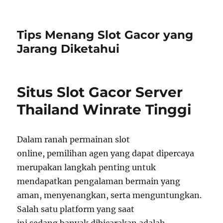
Tips Menang Slot Gacor yang
Jarang Diketahui
Situs Slot Gacor Server
Thailand Winrate Tinggi
Dalam ranah permainan slot
online, pemilihan agen yang dapat dipercaya
merupakan langkah penting untuk
mendapatkan pengalaman bermain yang
aman, menyenangkan, serta menguntungkan.
Salah satu platform yang saat