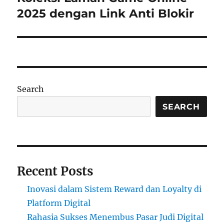
post:
2025 dengan Link Anti Blokir
Search
SEARCH
Recent Posts
Inovasi dalam Sistem Reward dan Loyalty di
Platform Digital
Rahasia Sukses Menembus Pasar Judi Digital