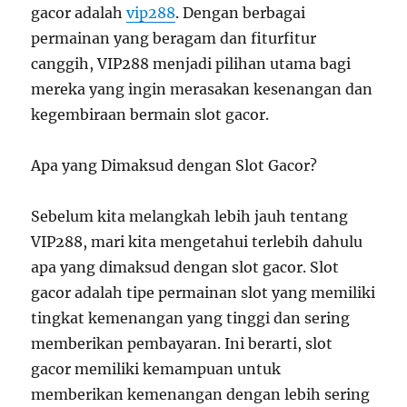
gacor adalah
vip288
. Dengan berbagai
permainan yang beragam dan fiturfitur
canggih, VIP288 menjadi pilihan utama bagi
mereka yang ingin merasakan kesenangan dan
kegembiraan bermain slot gacor.
Apa yang Dimaksud dengan Slot Gacor?
Sebelum kita melangkah lebih jauh tentang
VIP288, mari kita mengetahui terlebih dahulu
apa yang dimaksud dengan slot gacor. Slot
gacor adalah tipe permainan slot yang memiliki
tingkat kemenangan yang tinggi dan sering
memberikan pembayaran. Ini berarti, slot
gacor memiliki kemampuan untuk
memberikan kemenangan dengan lebih sering