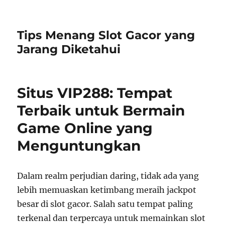
Tips Menang Slot Gacor yang
Jarang Diketahui
Situs VIP288: Tempat
Terbaik untuk Bermain
Game Online yang
Menguntungkan
Dalam realm perjudian daring, tidak ada yang
lebih memuaskan ketimbang meraih jackpot
besar di slot gacor. Salah satu tempat paling
terkenal dan terpercaya untuk memainkan slot