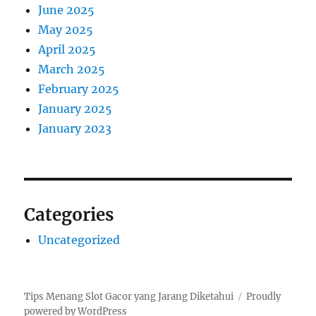
June 2025
May 2025
April 2025
March 2025
February 2025
January 2025
January 2023
Categories
Uncategorized
Tips Menang Slot Gacor yang Jarang Diketahui
Proudly
powered by WordPress