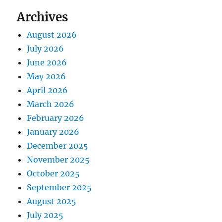
Archives
August 2026
July 2026
June 2026
May 2026
April 2026
March 2026
February 2026
January 2026
December 2025
November 2025
October 2025
September 2025
August 2025
July 2025