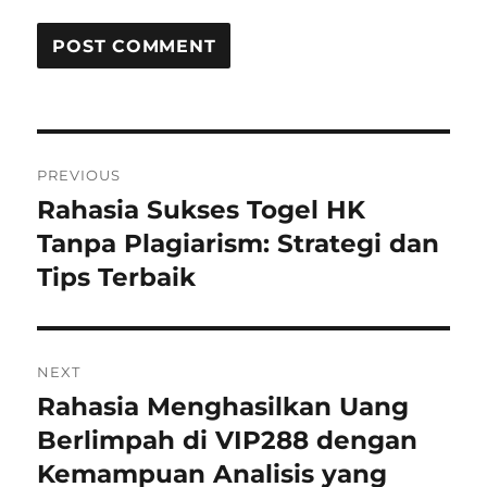
Post
PREVIOUS
navigation
Rahasia Sukses Togel HK
Previous
post:
Tanpa Plagiarism: Strategi dan
Tips Terbaik
NEXT
Rahasia Menghasilkan Uang
Next
post:
Berlimpah di VIP288 dengan
Kemampuan Analisis yang