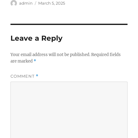
Author
Posted
admin
March 5, 2025
on
Leave a Reply
Your email address will not be published.
Required fields
are marked
*
COMMENT
*