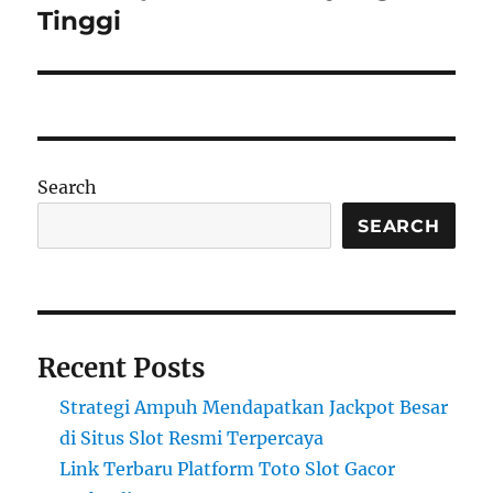
Tinggi
Search
SEARCH
Recent Posts
Strategi Ampuh Mendapatkan Jackpot Besar
di Situs Slot Resmi Terpercaya
Link Terbaru Platform Toto Slot Gacor