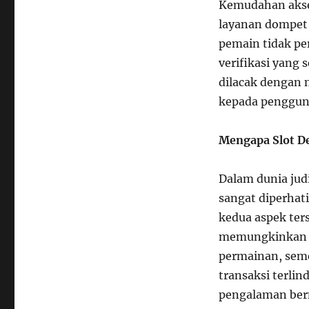
Kemudahan akses
layanan dompet 
pemain tidak pe
verifikasi yang
dilacak dengan
kepada penggun
Mengapa Slot De
Dalam dunia jud
sangat diperhat
kedua aspek ter
memungkinkan p
permainan, sem
transaksi terli
pengalaman berm