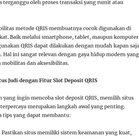
 terganggu oleh proses transaksi yang rumit atau
ksibilitas metode QRIS membuatnya cocok digunakan di
kat. Baik melalui smartphone, tablet, maupun komputer
gunakan QRIS dapat dilakukan dengan mudah kapan saj
a. Hal ini sangat relevan dengan gaya hidup modern yang
obilitas dan aksesibilitas.
tus Judi dengan Fitur Slot Deposit QRIS
n yang ingin mencoba slot deposit QRIS, memilih situs
g terpercaya merupakan langkah awal yang penting.
a tips yang dapat membantu:
:
Pastikan situs memiliki sistem keamanan yang kuat,