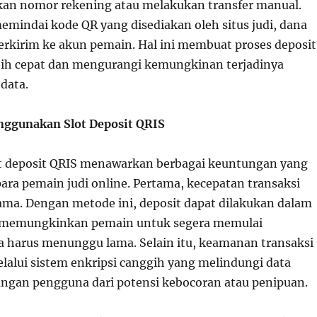
an nomor rekening atau melakukan transfer manual.
mindai kode QR yang disediakan oleh situs judi, dana
erkirim ke akun pemain. Hal ini membuat proses deposit
bih cepat dan mengurangi kemungkinan terjadinya
data.
ggunakan Slot Deposit QRIS
t deposit QRIS menawarkan berbagai keuntungan yang
para pemain judi online. Pertama, kecepatan transaksi
tama. Dengan metode ini, deposit dapat dilakukan dalam
, memungkinkan pemain untuk segera memulai
 harus menunggu lama. Selain itu, keamanan transaksi
elalui sistem enkripsi canggih yang melindungi data
angan pengguna dari potensi kebocoran atau penipuan.