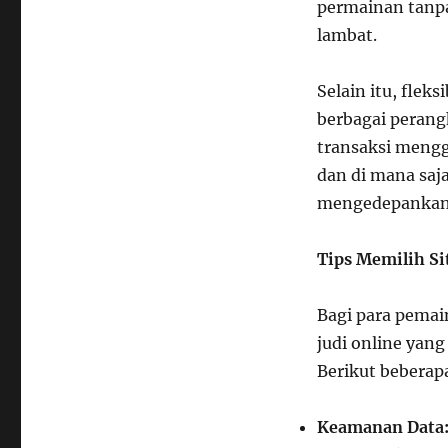
permainan tanpa
lambat.
Selain itu, fle
berbagai perang
transaksi meng
dan di mana saj
mengedepankan m
Tips Memilih Si
Bagi para pemai
judi online yan
Berikut beberap
Keamanan Data