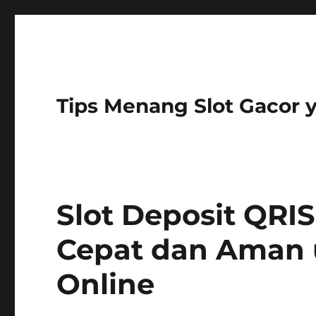
Tips Menang Slot Gacor 
Slot Deposit QRIS
Cepat dan Aman 
Online