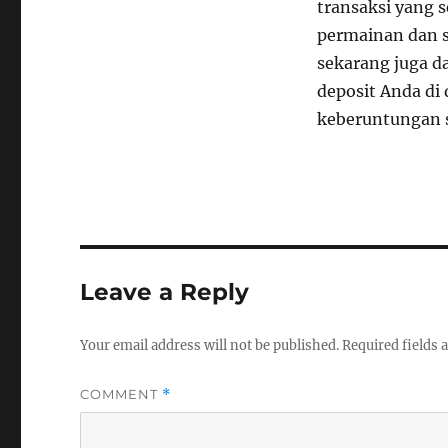
transaksi yang 
permainan dan 
sekarang juga d
deposit Anda di
keberuntungan s
Leave a Reply
Your email address will not be published.
Required fields
COMMENT
*