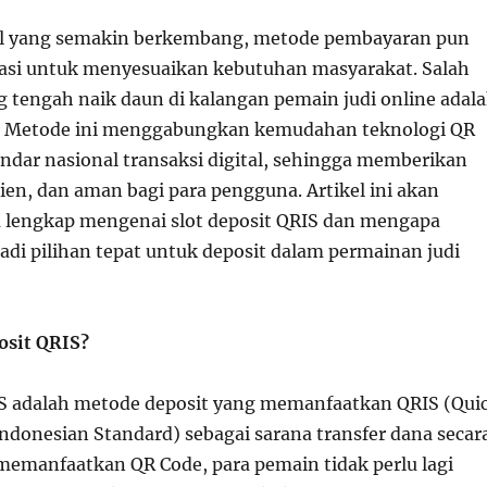
tal yang semakin berkembang, metode pembayaran pun
asi untuk menyesuaikan kebutuhan masyarakat. Salah
g tengah naik daun di kalangan pemain judi online adal
. Metode ini menggabungkan kemudahan teknologi QR
ndar nasional transaksi digital, sehingga memberikan
isien, dan aman bagi para pengguna. Artikel ini akan
 lengkap mengenai slot deposit QRIS dan mengapa
adi pilihan tepat untuk deposit dalam permainan judi
osit QRIS?
IS adalah metode deposit yang memanfaatkan QRIS (Qui
ndonesian Standard) sebagai sarana transfer dana secar
memanfaatkan QR Code, para pemain tidak perlu lagi