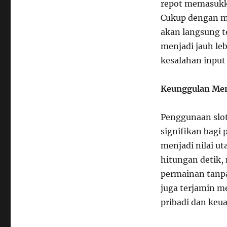
repot memasukk
Cukup dengan me
akan langsung t
menjadi jauh le
kesalahan input 
Keunggulan Men
Penggunaan slo
signifikan bagi 
menjadi nilai u
hitungan detik
permainan tanpa
juga terjamin m
pribadi dan keu