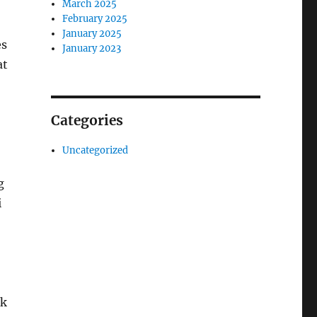
March 2025
February 2025
January 2025
es
January 2023
at
Categories
Uncategorized
g
i
ik