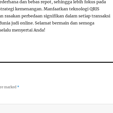
sederhana dan bebas repot, sehingga lebih fokus pada
strategi kemenangan. Manfaatkan teknologi QRIS
an rasakan perbedaan signifikan dalam setiap transaksi
 dunia judi online. Selamat bermain dan semoga
elalu menyertai Anda!
 are marked
*