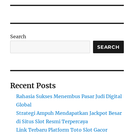
Search
SEARCH
Recent Posts
Rahasia Sukses Menembus Pasar Judi Digital
Global
Strategi Ampuh Mendapatkan Jackpot Besar
di Situs Slot Resmi Terpercaya
Link Terbaru Platform Toto Slot Gacor