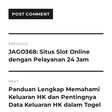
Post
PREVIOUS
navigation
JAGO368: Situs Slot Online
Previous
post:
dengan Pelayanan 24 Jam
NEXT
Panduan Lengkap Memahami
Next
post:
Keluaran HK dan Pentingnya
Data Keluaran HK dalam Togel