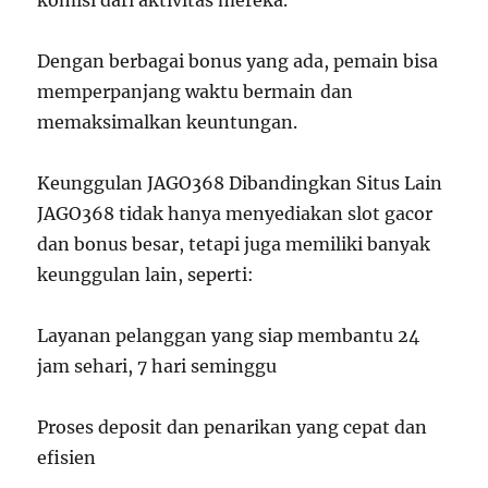
komisi dari aktivitas mereka.
Dengan berbagai bonus yang ada, pemain bisa
memperpanjang waktu bermain dan
memaksimalkan keuntungan.
Keunggulan JAGO368 Dibandingkan Situs Lain
JAGO368 tidak hanya menyediakan slot gacor
dan bonus besar, tetapi juga memiliki banyak
keunggulan lain, seperti:
Layanan pelanggan yang siap membantu 24
jam sehari, 7 hari seminggu
Proses deposit dan penarikan yang cepat dan
efisien