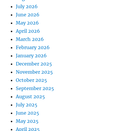
July 2026
June 2026
May 2026
April 2026
March 2026
February 2026
January 2026
December 2025
November 2025
October 2025
September 2025
August 2025
July 2025
June 2025
May 2025
April 2025