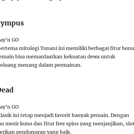
Olympus
lay’n GO
 bertema mitologi Yunani ini memiliki berbagai fitur bon
Pemain bisa memanfaatkan kekuatan dewa untuk
eluang menang dalam permainan.
Dead
lay’n GO
 klasik ini tetap menjadi favorit banyak pemain. Dengan
 mesir kuno dan fitur free spins yang menjanjikan, slo
erikan pembayaran yang baik.