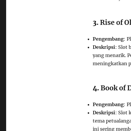
3.
Rise of 
Pengembang
: P
Deskripsi
: Slot
yang menarik. 
meningkatkan p
4.
Book of 
Pengembang
: P
Deskripsi
: Slot
tema petualangan
ini sering memb