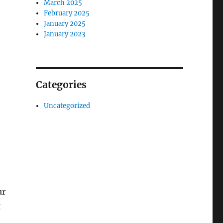
March 2025
February 2025
January 2025
January 2023
Categories
Uncategorized
ur
g