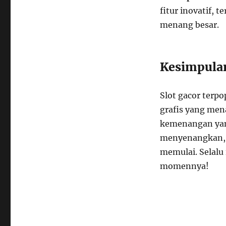
fitur inovatif,
menang besar.
Kesimpula
Slot gacor terp
grafis yang mena
kemenangan yan
menyenangkan, j
memulai. Selalu
momennya!