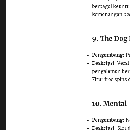
berbagai keuntu
kemenangan besa
9.
The Dog
Pengembang
: P
Deskripsi
: Vers
pengalaman berm
Fitur free spins 
10.
Mental
Pengembang
: N
Deskripsi
: Slot