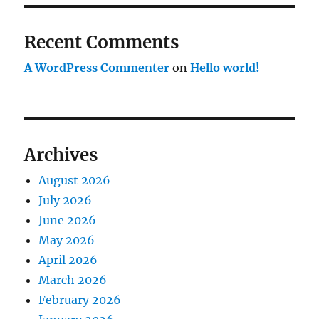
Recent Comments
A WordPress Commenter
on
Hello world!
Archives
August 2026
July 2026
June 2026
May 2026
April 2026
March 2026
February 2026