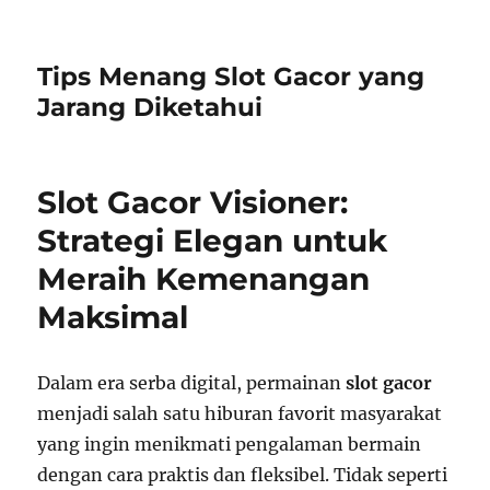
Tips Menang Slot Gacor yang
Jarang Diketahui
Slot Gacor Visioner:
Strategi Elegan untuk
Meraih Kemenangan
Maksimal
Dalam era serba digital, permainan
slot gacor
menjadi salah satu hiburan favorit masyarakat
yang ingin menikmati pengalaman bermain
dengan cara praktis dan fleksibel. Tidak seperti