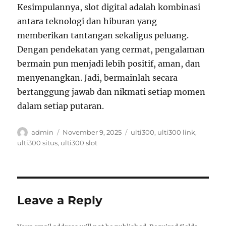
Kesimpulannya, slot digital adalah kombinasi
antara teknologi dan hiburan yang
memberikan tantangan sekaligus peluang.
Dengan pendekatan yang cermat, pengalaman
bermain pun menjadi lebih positif, aman, dan
menyenangkan. Jadi, bermainlah secara
bertanggung jawab dan nikmati setiap momen
dalam setiap putaran.
Author
Posted
Tags
admin
November 9, 2025
ulti300
,
ulti300 link
,
on
ulti300 situs
,
ulti300 slot
Leave a Reply