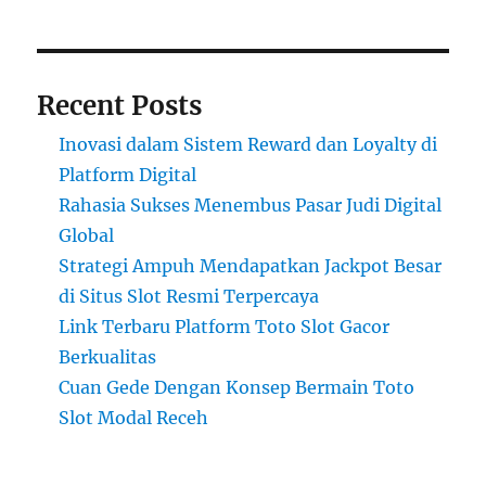
Recent Posts
Inovasi dalam Sistem Reward dan Loyalty di
Platform Digital
Rahasia Sukses Menembus Pasar Judi Digital
Global
Strategi Ampuh Mendapatkan Jackpot Besar
di Situs Slot Resmi Terpercaya
Link Terbaru Platform Toto Slot Gacor
Berkualitas
Cuan Gede Dengan Konsep Bermain Toto
Slot Modal Receh