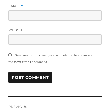
EMAIL
*
WEBSITE
Save my name, email, and website in this browser for
the next time I comment.
Post
PREVIOUS