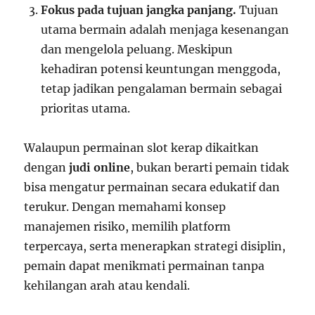
Fokus pada tujuan jangka panjang.
Tujuan
utama bermain adalah menjaga kesenangan
dan mengelola peluang. Meskipun
kehadiran potensi keuntungan menggoda,
tetap jadikan pengalaman bermain sebagai
prioritas utama.
Walaupun permainan slot kerap dikaitkan
dengan
judi online
, bukan berarti pemain tidak
bisa mengatur permainan secara edukatif dan
terukur. Dengan memahami konsep
manajemen risiko, memilih platform
terpercaya, serta menerapkan strategi disiplin,
pemain dapat menikmati permainan tanpa
kehilangan arah atau kendali.