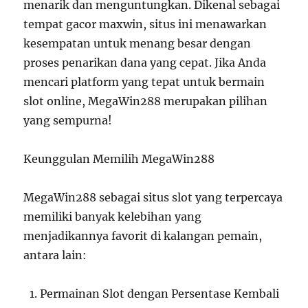
menarik dan menguntungkan. Dikenal sebagai
tempat gacor maxwin, situs ini menawarkan
kesempatan untuk menang besar dengan
proses penarikan dana yang cepat. Jika Anda
mencari platform yang tepat untuk bermain
slot online, MegaWin288 merupakan pilihan
yang sempurna!
Keunggulan Memilih MegaWin288
MegaWin288 sebagai situs slot yang terpercaya
memiliki banyak kelebihan yang
menjadikannya favorit di kalangan pemain,
antara lain:
Permainan Slot dengan Persentase Kembali