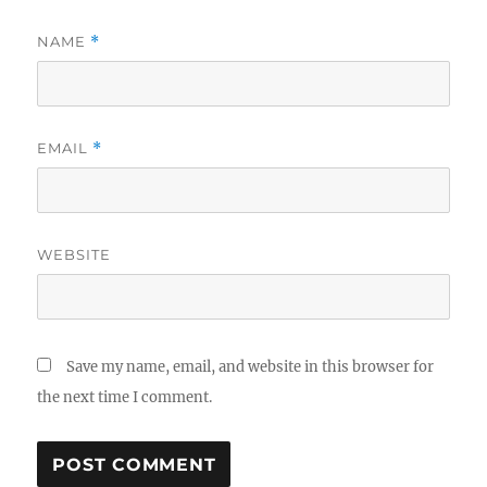
NAME
*
EMAIL
*
WEBSITE
Save my name, email, and website in this browser for
the next time I comment.