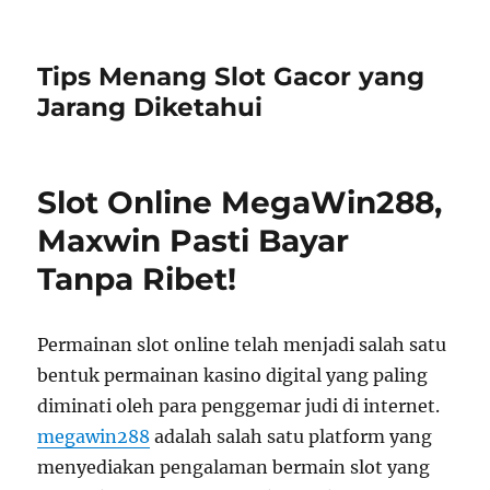
Tips Menang Slot Gacor yang
Jarang Diketahui
Slot Online MegaWin288,
Maxwin Pasti Bayar
Tanpa Ribet!
Permainan slot online telah menjadi salah satu
bentuk permainan kasino digital yang paling
diminati oleh para penggemar judi di internet.
megawin288
adalah salah satu platform yang
menyediakan pengalaman bermain slot yang