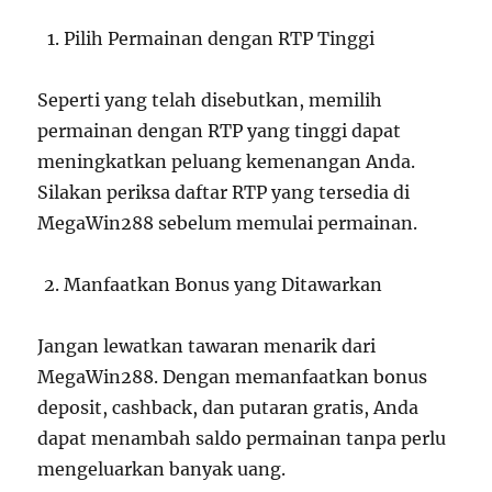
Pilih Permainan dengan RTP Tinggi
Seperti yang telah disebutkan, memilih
permainan dengan RTP yang tinggi dapat
meningkatkan peluang kemenangan Anda.
Silakan periksa daftar RTP yang tersedia di
MegaWin288 sebelum memulai permainan.
Manfaatkan Bonus yang Ditawarkan
Jangan lewatkan tawaran menarik dari
MegaWin288. Dengan memanfaatkan bonus
deposit, cashback, dan putaran gratis, Anda
dapat menambah saldo permainan tanpa perlu
mengeluarkan banyak uang.