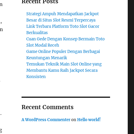
Recent Posts
an
Strategi Ampuh Mendapatkan Jackpot
Besar di Situs Slot Resmi Terpercaya
,
Link Terbaru Platform Toto Slot Gacor
an
Berkualitas
Cuan Gede Dengan Konsep Bermain Toto
Slot Modal Receh
Game Online Populer Dengan Berbagai
Keuntungan Menarik
Temukan Teknik Main Slot Online yang
Membantu Kamu Raih Jackpot Secara
Konsisten
i
Recent Comments
.
A WordPress Commenter
on
Hello world!
g