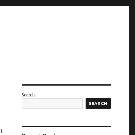
Search
SEARCH
ot