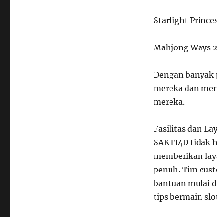
Starlight Prince
Mahjong Ways 
Dengan banyak p
mereka dan mem
mereka.
Fasilitas dan La
SAKTI4D tidak h
memberikan lay
penuh. Tim cust
bantuan mulai d
tips bermain s