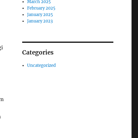
March 2025
February 2025
January 2025
January 2023
gi
Categories
Uncategorized
am
n