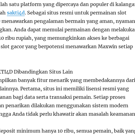
alah satu platform yang dipercaya dan populer di kalang
lah
sakti4d
. Sebagai situs resmi untuk permainan slot
D menawarkan pengalaman bermain yang aman, nyaman
kan. Anda dapat memulai permainan dengan melakuk
 10 ribu rupiah, yang memungkinkan akses ke berbagai
 slot gacor yang berpotensi menawarkan Maxwin setiap
TI4D Dibandingkan Situs Lain
ilkan banyak fitur menarik yang membedakannya dar
 lainnya. Pertama, situs ini memiliki lisensi resmi yang
an bagi data serta transaksi pemain. Setiap proses
dan penarikan dilakukan menggunakan sistem modern
ingga Anda tidak perlu khawatir akan masalah keamanan
eposit minimum hanya 10 ribu, semua pemain, baik yan