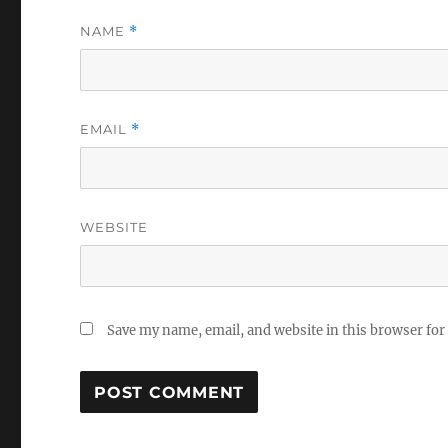
NAME
*
EMAIL
*
WEBSITE
Save my name, email, and website in this browser for