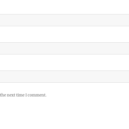
 the next time I comment.