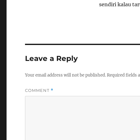
sendiri kalau ta
Leave a Reply
Your email address will not be published.
Required fields
COMMENT
*