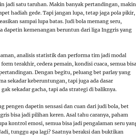
gin jadi satu taruhan. Makin banyak pertandingan, makin
pet hadiah gede. Tapi jangan lupa, tetap jaga pola pikir,
easikan sampai lupa batas. Judi bola memang seru,
sa dapetin kemenangan beruntun dari liga Inggris yang
aman, analisis statistik dan performa tim jadi modal
 form terakhir, cedera pemain, kondisi cuaca, semua bis
 pertandingan. Dengan begitu, peluang bet parlay yang
ma sekadar keberuntungan, tapi juga ada dasar
, gak sekadar gacha, tapi ada strategi di baliknya.
ng pengen dapetin sensasi dan cuan dari judi bola, bet
ggris bisa jadi pilihan keren. Asal tahu caranya, paham
lupa kontrol emosi, semua bisa jadi pengalaman seru yan
Jadi, tunggu apa lagi? Saatnya beraksi dan buktikan