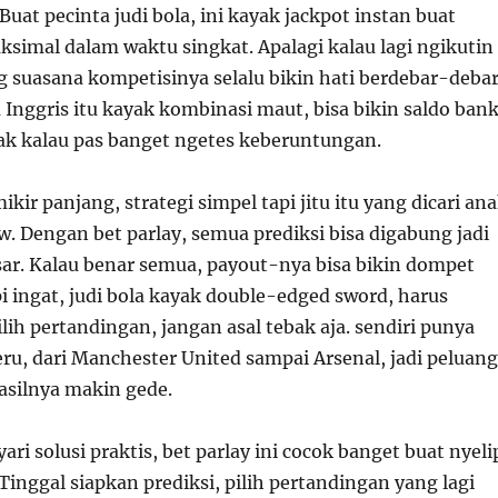
 Buat pecinta judi bola, ini kayak jackpot instan buat
ksimal dalam waktu singkat. Apalagi kalau lagi ngikutin
ng suasana kompetisinya selalu bikin hati berdebar-debar
ga Inggris itu kayak kombinasi maut, bisa bikin saldo ban
k kalau pas banget ngetes keberuntungan.
ikir panjang, strategi simpel tapi jitu itu yang dicari an
 Dengan bet parlay, semua prediksi bisa digabung jadi
sar. Kalau benar semua, payout-nya bisa bikin dompet
i ingat, judi bola kayak double-edged sword, harus
lih pertandingan, jangan asal tebak aja. sendiri punya
ru, dari Manchester United sampai Arsenal, jadi peluang
silnya makin gede.
ari solusi praktis, bet parlay ini cocok banget buat nyeli
 Tinggal siapkan prediksi, pilih pertandingan yang lagi