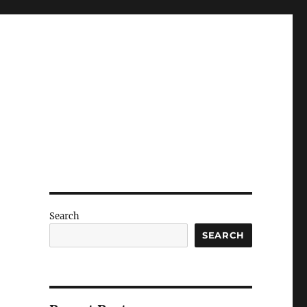
Search
SEARCH