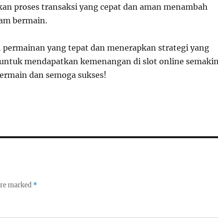
kan proses transaksi yang cepat dan aman menambah
lam bermain.
 permainan yang tepat dan menerapkan strategi yang
g untuk mendapatkan kemenangan di slot online semaki
bermain dan semoga sukses!
 are marked
*