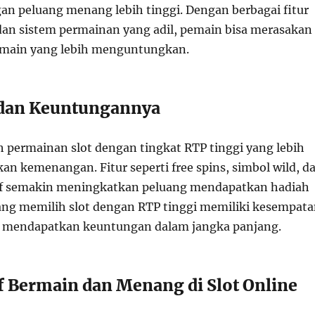
gan peluang menang lebih tinggi. Dengan berbagai fitur
an sistem permainan yang adil, pemain bisa merasakan
main yang lebih menguntungkan.
 dan Keuntungannya
h permainan slot dengan tingkat RTP tinggi yang lebih
an kemenangan. Fitur seperti free spins, simbol wild, d
sif semakin meningkatkan peluang mendapatkan hadiah
ang memilih slot dengan RTP tinggi memiliki kesempat
k mendapatkan keuntungan dalam jangka panjang.
if Bermain dan Menang di Slot Online