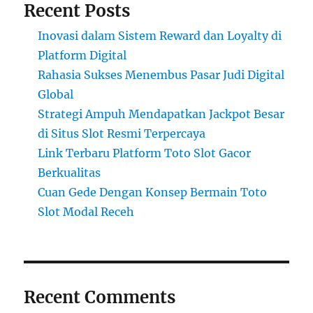
Recent Posts
Inovasi dalam Sistem Reward dan Loyalty di
Platform Digital
Rahasia Sukses Menembus Pasar Judi Digital
Global
Strategi Ampuh Mendapatkan Jackpot Besar
di Situs Slot Resmi Terpercaya
Link Terbaru Platform Toto Slot Gacor
Berkualitas
Cuan Gede Dengan Konsep Bermain Toto
Slot Modal Receh
Recent Comments