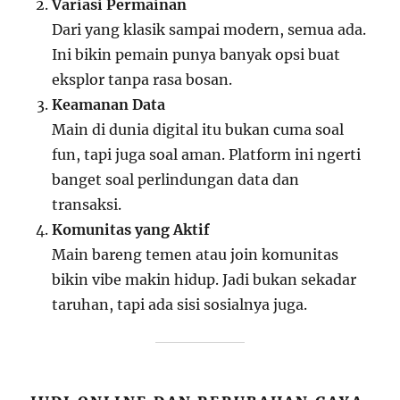
Variasi Permainan
Dari yang klasik sampai modern, semua ada.
Ini bikin pemain punya banyak opsi buat
eksplor tanpa rasa bosan.
Keamanan Data
Main di dunia digital itu bukan cuma soal
fun, tapi juga soal aman. Platform ini ngerti
banget soal perlindungan data dan
transaksi.
Komunitas yang Aktif
Main bareng temen atau join komunitas
bikin vibe makin hidup. Jadi bukan sekadar
taruhan, tapi ada sisi sosialnya juga.