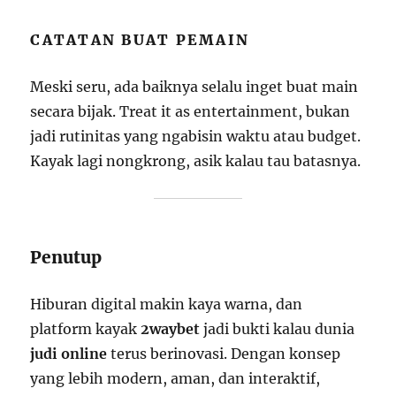
CATATAN BUAT PEMAIN
Meski seru, ada baiknya selalu inget buat main
secara bijak. Treat it as entertainment, bukan
jadi rutinitas yang ngabisin waktu atau budget.
Kayak lagi nongkrong, asik kalau tau batasnya.
Penutup
Hiburan digital makin kaya warna, dan
platform kayak
2waybet
jadi bukti kalau dunia
judi online
terus berinovasi. Dengan konsep
yang lebih modern, aman, dan interaktif,